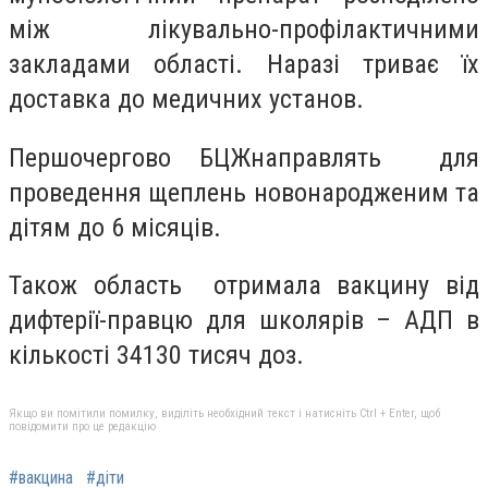
між лікувально-профілактичними
закладами області. Наразі триває їх
доставка до медичних установ.
Першочергово БЦЖнаправлять для
проведення щеплень новонародженим та
дітям до 6 місяців.
Також область отримала вакцину від
дифтерії-правцю для школярів – АДП в
кількості 34130 тисяч доз.
Якщо ви помітили помилку, виділіть необхідний текст і натисніть Ctrl + Enter, щоб
повідомити про це редакцію
#вакцина
#діти