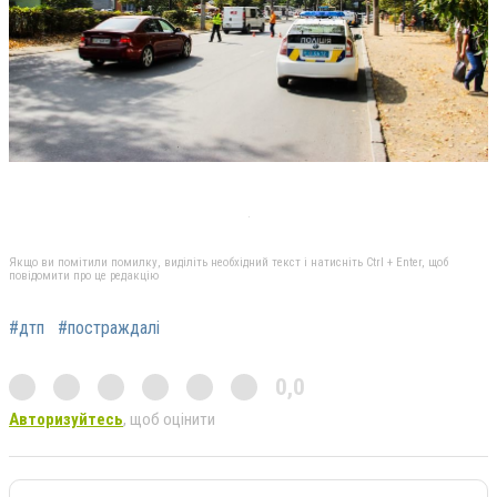
Якщо ви помітили помилку, виділіть необхідний текст і натисніть Ctrl + Enter, щоб
повідомити про це редакцію
#дтп
#постраждалі
0,0
Авторизуйтесь
, щоб оцінити