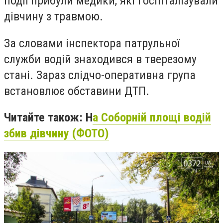
події прибули медики, які госпіталізували
дівчину з травмою.
За словами інспектора патрульної
служби водій знаходився в тверезому
стані. Зараз слідчо-оперативна група
встановлює обставини ДТП.
Читайте також: Н
а Соборній площі водій
збив дівчину (ФОТО)