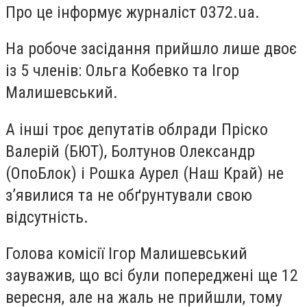
Про це інформує журналіст 0372.ua.
На робоче засідання прийшло лише двоє
із 5 членів: Ольга Кобевко та Ігор
Малишевський.
А інші троє депутатів облради Пріско
Валерій (БЮТ), Болтунов Олександр
(ОпоБлок) і Рошка Аурел (Наш Край) не
з’явилися та не обґрунтували свою
відсутність.
Голова комісії Ігор Малишевський
зауважив, що всі були попереджені ще 12
вересня, але на жаль не прийшли, тому