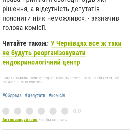
рішення, а відсутність депутатів
пояснити ніяк неможливо», - зазначив
голова комісії.
Читайте також:
У Чернівцях все ж таки
не будуть реорганізовувати
ендокринологічний центр
Якщо ви помітили помилку, виділіть необхідний текст і натисніть Ctrl + Enter, щоб
повідомити про це редакцію
#Облрада
#депутати
#комісія
0,0
Авторизируйтесь
, чтобы оценить