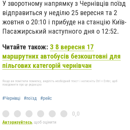
У зворотному напрямку з Чернівців поїзд
відправиться у неділю 25 вересня та 2
жовтня о 20:10 і прибуде на станцію Київ-
Пасажирський наступного дня о 12:52.
Читайте також:
З 8 вересня 17
маршрутних автобусів безкоштовні для
пільгових категорій чернівчан
Якщо ви помітили помилку, виділіть необхідний текст і натисніть Ctrl + Enter, щоб
повідомити про це редакцію
#Чернівці
#поїзд
#рейс
0,0
Авторизуйтесь
, щоб оцінити