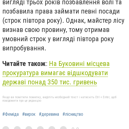
вигляді трьох років позбавлення волі та
позбавила права займати певні посади
(строк півтора року). Однак, майстер лісу
визнав свою провину, тому отримав
умовний строк у вигляді півтора року
випробування.
Читайте також
:
На Буковині місцева
прокуратура вимагає відшкодувати
державі понад 350 тис. гривень
Якщо ви помітили помилку, виділіть необхідний текст і натисніть Ctrl + Enter, щоб
повідомити про це редакцію
#Феміда
#вирок
#деревина
#лісництво