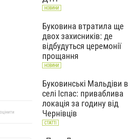
НОВИНИ
Буковина втратила ще
двох захисників: де
відбудуться церемонії
прощання
НОВИНИ
Буковинські Мальдіви в
селі Іспас: приваблива
локація за годину від
Чернівців
 оцінити
СТАТТІ