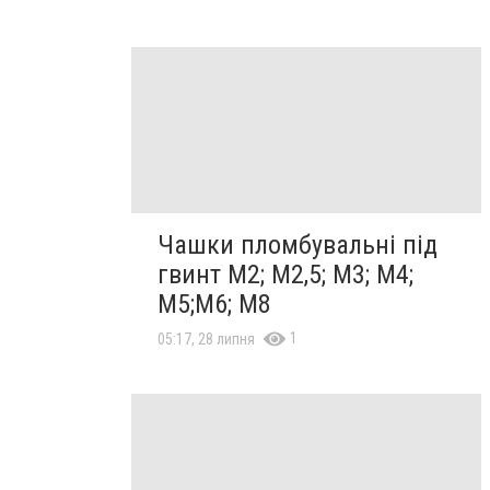
Чашки пломбувальні під
гвинт М2; М2,5; М3; М4;
М5;М6; М8
1
05:17, 28 липня