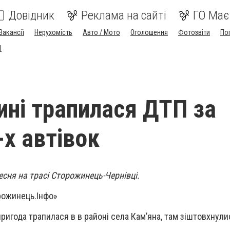
Довідник
Реклама на сайті
ГО Має
Вакансії
Нерухомість
Авто / Мото
Оголошення
Фотозвіти
По
I
ині трапилася ДТП за
-х автівок
есня на трасі Сторожинець-Чернівці.
рожинець.Інфо»
игода трапилася в в районі села Кам’яна, там зіштовхнулис