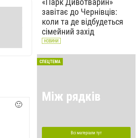
«Парк Дивотварин»
завітає до Чернівців:
коли та де відбудеться
сімейний захід
НОВИНИ
СПЕЦТЕМА
Між рядків
🙂
Всі матеріали тут