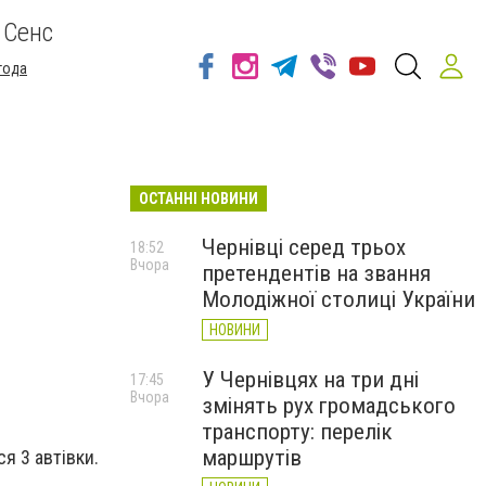
 Сенс
года
ОСТАННІ НОВИНИ
Чернівці серед трьох
18:52
Вчора
претендентів на звання
Молодіжної столиці України
НОВИНИ
У Чернівцях на три дні
17:45
Вчора
змінять рух громадського
транспорту: перелік
маршрутів
я 3 автівки.