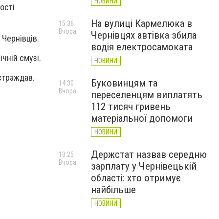
НОВИНИ
ості
На вулиці Кармелюка в
15:36
Вчора
Чернівцях автівка збила
 Чернівців.
водія електросамоката
чній смузі.
НОВИНИ
остраждав.
Буковинцям та
14:30
Вчора
переселенцям виплатять
112 тисяч гривень
матеріальної допомоги
НОВИНИ
Держстат назвав середню
13:25
Вчора
зарплату у Чернівецькій
області: хто отримує
найбільше
НОВИНИ