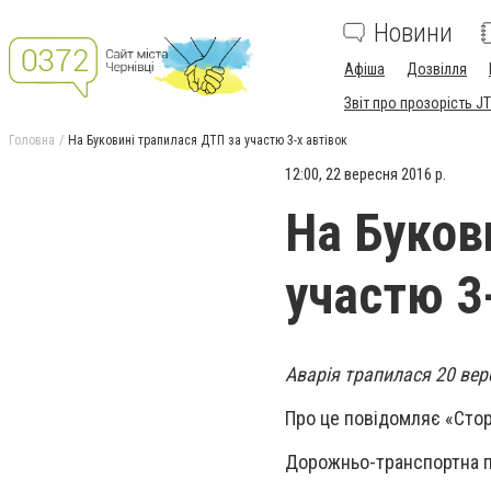
Новини
Афіша
Дозвілля
Звіт про прозорість JT
Головна
На Буковині трапилася ДТП за участю 3-х автівок
12:00, 22 вересня 2016 р.
На Буков
участю 3
Аварія трапилася 20 вер
Про це повідомляє «Сто
Дорожньо-транспортна пр