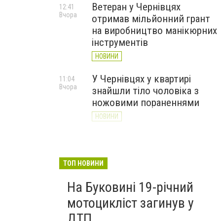
Ветеран у Чернівцях
12:41
Вчора
отримав мільйонний грант
на виробництво манікюрних
інструментів
НОВИНИ
У Чернівцях у квартирі
11:04
Вчора
знайшли тіло чоловіка з
ножовими пораненнями
НОВИНИ
Дністер стрімко міліє: у
10:31
Вчора
Хотині попереджають про
критичну ситуацію з водою
ТОП НОВИНИ
(ФОТО)
На Буковині 19-річний
НОВИНИ
мотоцикліст загинув у
ДТП