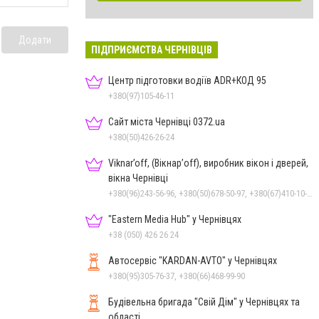
Додати
ПІДПРИЄМСТВА ЧЕРНІВЦІВ
Центр підготовки водіїв ADR+КОД 95
+380(97)105-46-11
Сайт міста Чернівці 0372.ua
+380(50)426-26-24
Viknar’off, (Вікнар’off), виробник вікон і дверей,
вікна Чернівці
+380(96)243-56-96, +380(50)678-50-97, +380(67)410-10-74, +380(50)410-10-78
"Eastern Media Hub" у Чернівцях
+38 (050) 426 26 24
Автосервіс "KARDAN-AVTO" у Чернівцях
+380(95)305-76-37, +380(66)468-99-90
Будівельна бригада "Свій Дім" у Чернівцях та
області