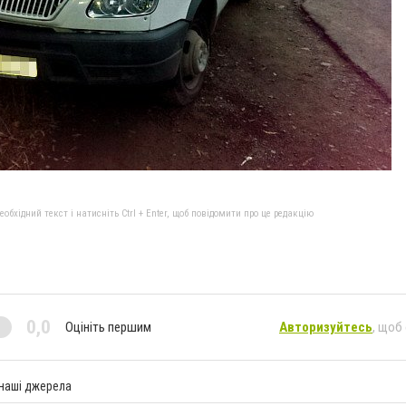
бхідний текст і натисніть Ctrl + Enter, щоб повідомити про це редакцію
0,0
Оцініть першим
Авторизуйтесь
, щоб
 наші джерела