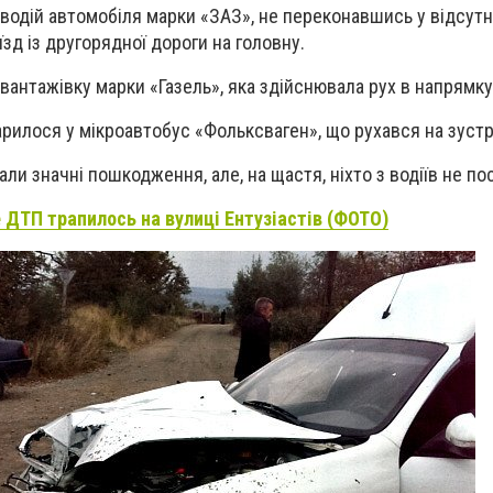
водій автомобіля марки «ЗАЗ», не переконавшись у відсутн
зд із другорядної дороги на головну.
вантажівку марки «Газель», яка здійснювала рух в напрямку
рилося у мікроавтобус «Фольксваген», що рухався на зустрі
али значні пошкодження, але, на щастя, ніхто з водіїв не п
 ДТП трапилось на вулиці Ентузіастів (ФОТО)