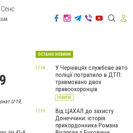
 Сенс
года
ОСТАННІ НОВИНИ
У Чернівцях службове авто
17:54
поліції потрапило в ДТП:
9
травмовано двох
правоохоронців
НОВИНИ
нат U-19,
Від ЦАХАЛ до захисту
17:19
Донеччини: історія
прикордонника Романа
Віхляєва з Буковини
ях. На 42-й