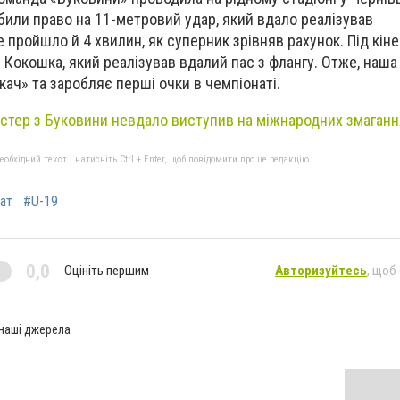
обили право на 11-метровий удар, який вдало реалізував
 пройшло й 4 хвилин, як суперник зрівняв рахунок. Під кін
 Кокошка, який реалізував вдалий пас з флангу. Отже, наш
ач» та заробляє перші очки в чемпіонаті.
стер з Буковини невдало виступив на міжнародних змаганн
бхідний текст і натисніть Ctrl + Enter, щоб повідомити про це редакцію
ат
#U-19
0,0
Оцініть першим
Авторизуйтесь
, щоб
 наші джерела