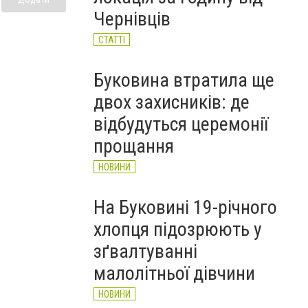
НОВИНИ
Чернівців
СТАТТІ
Буковина втратила ще
двох захисників: де
відбудуться церемонії
прощання
НОВИНИ
На Буковині 19-річного
хлопця підозрюють у
зґвалтуванні
малолітньої дівчини
НОВИНИ