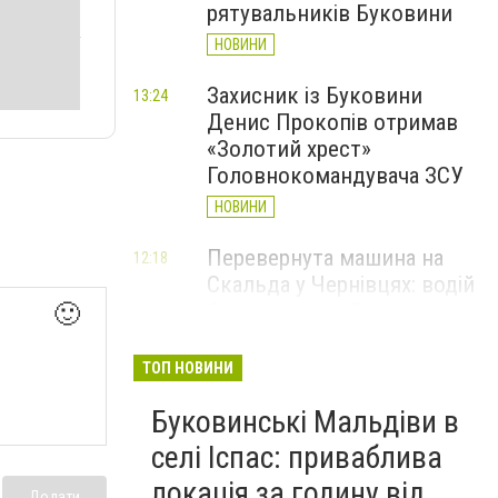
рятувальників Буковини
НОВИНИ
Захисник із Буковини
13:24
Денис Прокопів отримав
«Золотий хрест»
Головнокомандувача ЗСУ
НОВИНИ
Перевернута машина на
12:18
Скальда у Чернівцях: водій
був нетверезий
🙂
НОВИНИ
ТОП НОВИНИ
6 серпня у Чернівцях
11:19
Буковинські Мальдіви в
зафіксували новий
історичний температурний
селі Іспас: приваблива
максимум
локація за годину від
Додати