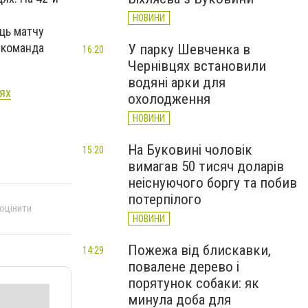
НОВИНИ
ець матчу
а команда
У парку Шевченка в
16:20
Чернівцях встановили
водяні арки для
ях
охолодження
НОВИНИ
На Буковині чоловік
15:20
вимагав 50 тисяч доларів
неіснуючого боргу та побив
потерпілого
 оцінити
НОВИНИ
Пожежа від блискавки,
14:29
повалене дерево і
порятунок собаки: як
минула доба для