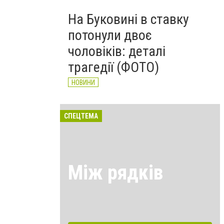
На Буковині в ставку
потонули двоє
чоловіків: деталі
трагедії (ФОТО)
НОВИНИ
СПЕЦТЕМА
Між рядків