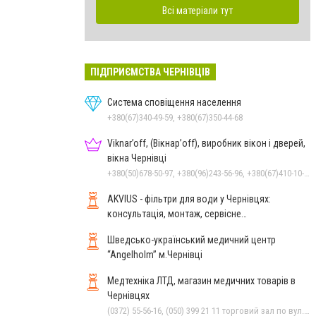
Всі матеріали тут
ПІДПРИЄМСТВА ЧЕРНІВЦІВ
Система сповіщення населення
+380(67)340-49-59, +380(67)350-44-68
Viknar’off, (Вікнар’off), виробник вікон і дверей,
вікна Чернівці
+380(50)678-50-97, +380(96)243-56-96, +380(67)410-10-74, +380(50)410-10-78
AKVIUS - фільтри для води у Чернівцях:
консультація, монтаж, сервісне
обслуговування
Шведсько-український медичний центр
“Angelholm” м.Чернівці
Медтехніка ЛТД, магазин медичних товарів в
Чернівцях
(0372) 55-56-16, (050) 399 21 11 торговий зал по вул.Героїв Майдану, (0372) 52 54 50 "Медтехніка" вул.Головна,16, (0372) 52 01 48 "Оптика" вул. Головна,29, (0372) 52 35 24 "Оптика" вул.Героїв Майдану,12