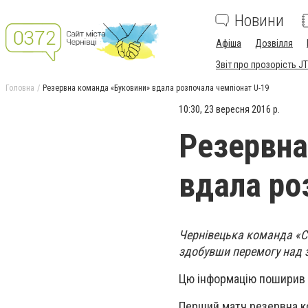
Новини
Афіша
Дозвілля
Звіт про прозорість JT
Головна
Резервна команда «Буковини» вдала розпочала чемпіонат U-19
10:30, 23 вересня 2016 р.
Резервна
вдала ро
Чернівецька команда «Сп
здобувши перемогу над 
Цю інформацію поширив 
Перший матч резервна ко