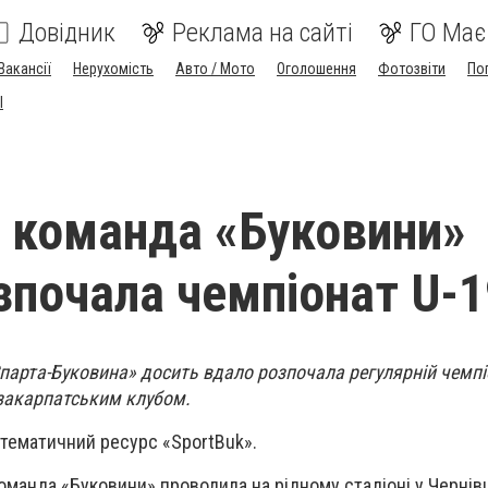
Довідник
Реклама на сайті
ГО Має
Вакансії
Нерухомість
Авто / Мото
Оголошення
Фотозвіти
По
I
 команда «Буковини»
зпочала чемпіонат U-1
арта-Буковина» досить вдало розпочала регулярній чемпіо
закарпатським клубом.
тематичний ресурс «SportBuk».
манда «Буковини» проводила на рідному стадіоні у Чернівц