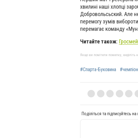
хвилині наші хлопці зар
Добровольсьский. Але не
перемогу зумів вибороти
перемагає команду «Мунк
Читайте також
:
Гросмей
Якщо ви помітили помилку, виділіть нео
#Спарта-Буковина
#чемпіон
Поділіться та підписуйтесь на