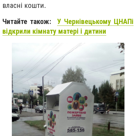
власні кошти.
Читайте також:
У Чернівецькому ЦНАПі
відкрили кімнату матері і дитини