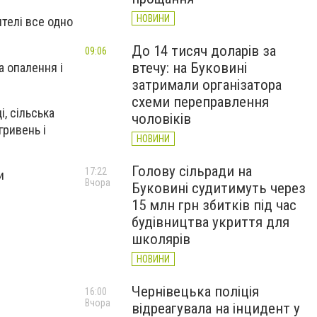
НОВИНИ
ителі все одно
До 14 тисяч доларів за
09:06
втечу: на Буковині
а опалення і
затримали організатора
схеми переправлення
, сільська
чоловіків
гривень і
НОВИНИ
Голову сільради на
17:22
и
Вчора
Буковині судитимуть через
15 млн грн збитків під час
будівництва укриття для
школярів
НОВИНИ
Чернівецька поліція
16:00
Вчора
відреагувала на інцидент у