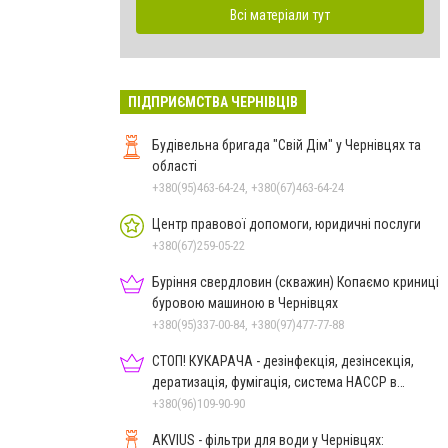
Всі матеріали тут
ПІДПРИЄМСТВА ЧЕРНІВЦІВ
Будівельна бригада "Свій Дім" у Чернівцях та
області
+380(95)463-64-24, +380(67)463-64-24
Центр правової допомоги, юридичні послуги
+380(67)259-05-22
Буріння свердловин (скважин) Копаємо криниці
буровою машиною в Чернівцях
+380(95)337-00-84, +380(97)477-77-88
СТОП! КУКАРАЧА - дезінфекція, дезінсекція,
дератизація, фумігація, система HACCP в
Чернівцях
+380(96)109-90-90
AKVIUS - фільтри для води у Чернівцях: