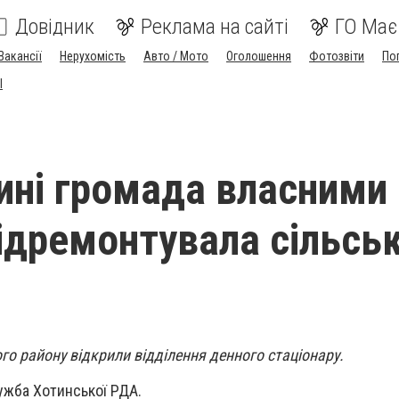
Довідник
Реклама на сайті
ГО Має
Вакансії
Нерухомість
Авто / Мото
Оголошення
Фотозвіти
По
I
ині громада власними
ідремонтувала сільсь
го району відкрили відділення денного стаціонару.
ужба Хотинської РДА.