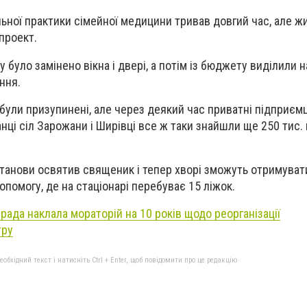
льної практики сімейної медицини тривав довгий час, але ж
проект.
у було замінено вікна і двері, а потім із бюджету виділили н
ння.
були призупинені, але через деякий час приватні підприємці
ці сіл Зарожани і Ширівці все ж таки знайшли ще 250 тис. 
танови освятив священик і тепер хворі зможуть отримуват
помогу, де на стаціонарі перебуває 15 ліжок.
рада наклала мораторій на 10 років щодо реорганізації
тру
бхідний текст і натисніть Ctrl + Enter, щоб повідомити про це редакцію