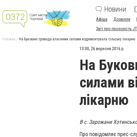
Новини
Афіша
Дозвілля
Звіт про прозорість JT
Головна
На Буковині громада власними силами відремонтувала сільську лікарню
13:00, 26 вересня 2016 р.
На Буков
силами в
лікарню
В с. Зарожани Хотинсько
Про повідомляє прес-сл