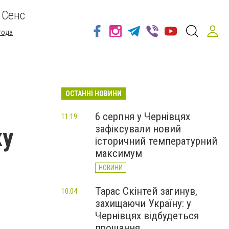
 Сенс
года
ОСТАННІ НОВИНИ
6 серпня у Чернівцях
11:19
зафіксували новий
ку
історичний температурний
максимум
НОВИНИ
Тарас Скінтей загинув,
10:04
захищаючи Україну: у
Чернівцях відбудеться
прощання