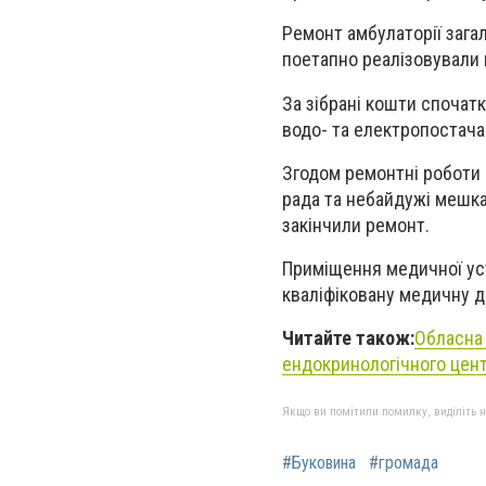
Ремонт амбулаторії зага
поетапно реалізовували 
За зібрані кошти спочатк
водо- та електропостача
Згодом ремонтні роботи 
рада та небайдужі мешкан
закінчили ремонт.
Приміщення медичної ус
кваліфіковану медичну до
Читайте також:
Обласна 
ендокринологічного цен
Якщо ви помітили помилку, виділіть нео
#Буковина
#громада