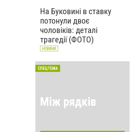
На Буковині в ставку
потонули двоє
чоловіків: деталі
трагедії (ФОТО)
НОВИНИ
СПЕЦТЕМА
Між рядків