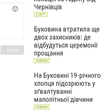
підозрюють у торгівлі
Чернівців
бойовими гранатами
🙂
НОВИНИ
СТАТТІ
Буковина втратила ще
двох захисників: де
відбудуться церемонії
Додати
прощання
НОВИНИ
На Буковині 19-річного
хлопця підозрюють у
зґвалтуванні
малолітньої дівчини
НОВИНИ