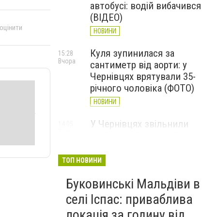
автобусі: водій вибачився
(ВІДЕО)
 оцінити
НОВИНИ
Куля зупинилася за
15:28
Вчора
сантиметр від аорти: у
Чернівцях врятували 35-
річного чоловіка (ФОТО)
НОВИНИ
У Чернівцях звільнили
14:05
Вчора
водія автобуса, який
висловлювався про
військових та влаштував
ТОП НОВИНИ
конфлікт із пасажирами
Буковинські Мальдіви в
НОВИНИ
селі Іспас: приваблива
У Чернівцях чоловіка
13:22
локація за годину від
Вчора