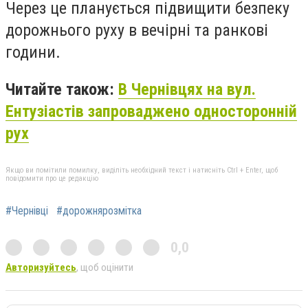
Через це планується підвищити безпеку
дорожнього руху в вечірні та ранкові
години.
Читайте також:
В Чернівцях на вул.
Ентузіастів запроваджено односторонній
рух
Якщо ви помітили помилку, виділіть необхідний текст і натисніть Ctrl + Enter, щоб
повідомити про це редакцію
#Чернівці
#дорожнярозмітка
0,0
Авторизуйтесь
, щоб оцінити