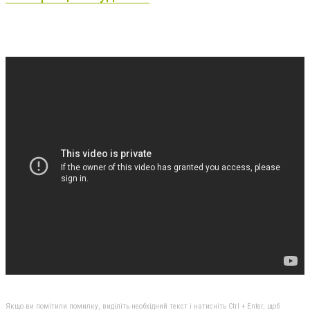
Якщо ви помітили помилку, виділіть необхідний текст і натисніть Ctrl + Enter, щоб