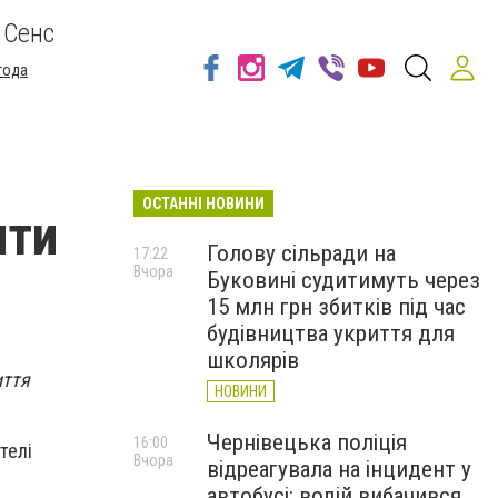
 Сенс
года
ОСТАННІ НОВИНИ
ити
Голову сільради на
17:22
Вчора
Буковині судитимуть через
15 млн грн збитків під час
будівництва укриття для
школярів
иття
НОВИНИ
Чернівецька поліція
16:00
телі
Вчора
відреагувала на інцидент у
автобусі: водій вибачився