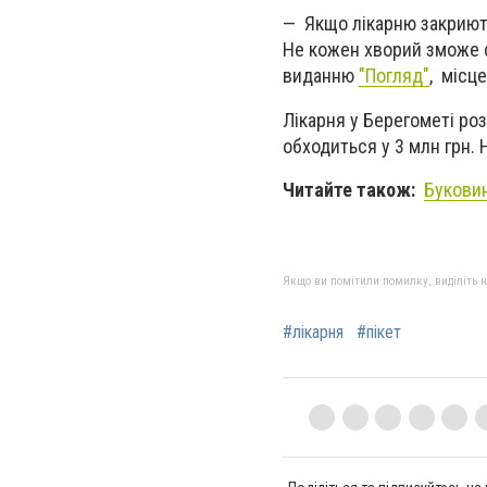
— Якщо лікарню закриють
Не кожен хворий зможе с
виданню
"Погляд"
, місц
Лікарня у Берегометі роз
обходиться у 3 млн грн. 
Читайте також:
Буковин
Якщо ви помітили помилку, виділіть нео
#лікарня
#пікет