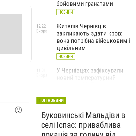
бойовими гранатами
НОВИНИ
Жителів Чернівців
12:22
Вчора
закликають здати кров:
вона потрібна військовим і
цивільним
НОВИНИ
У Чернівцях зафіксували
11:01
Вчора
новий температурний
рекорд з 2017 року
НОВИНИ
ТОП НОВИНИ
Через спеку у Чернівецькій
10:06
🙂
Вчора
Буковинські Мальдіви в
області обмежили рух
великовагового транспорту
селі Іспас: приваблива
НОВИНИ
локація за годину від