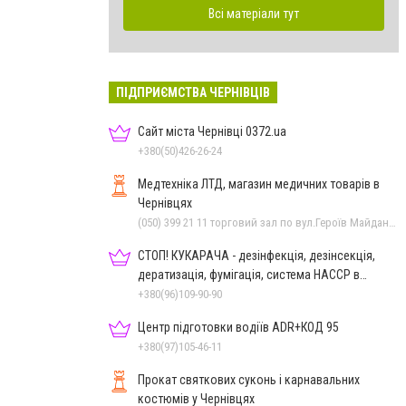
Всі матеріали тут
ПІДПРИЄМСТВА ЧЕРНІВЦІВ
Сайт міста Чернівці 0372.ua
+380(50)426-26-24
Медтехніка ЛТД, магазин медичних товарів в
Чернівцях
(050) 399 21 11 торговий зал по вул.Героїв Майдану, (0372) 55-56-16, (0372) 52 54 50 "Медтехніка" вул.Головна,16, (0372) 52 01 48 "Оптика" вул. Головна,29, (0372) 52 35 24 "Оптика" вул.Героїв Майдану,12
СТОП! КУКАРАЧА - дезінфекція, дезінсекція,
дератизація, фумігація, система HACCP в
Чернівцях
+380(96)109-90-90
Центр підготовки водіїв ADR+КОД 95
+380(97)105-46-11
Прокат святкових суконь і карнавальних
костюмів у Чернівцях