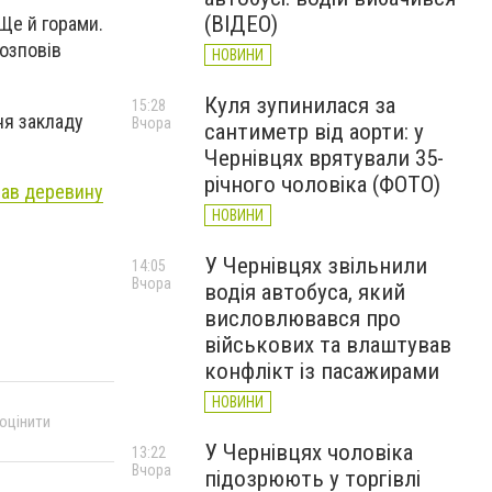
(ВІДЕО)
Ще й горами.
розповів
НОВИНИ
Куля зупинилася за
15:28
ня закладу
Вчора
сантиметр від аорти: у
Чернівцях врятували 35-
річного чоловіка (ФОТО)
вав деревину
НОВИНИ
У Чернівцях звільнили
14:05
Вчора
водія автобуса, який
висловлювався про
військових та влаштував
конфлікт із пасажирами
НОВИНИ
 оцінити
У Чернівцях чоловіка
13:22
Вчора
підозрюють у торгівлі