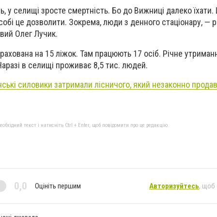
, у селищі зросте смертність. Бо до Вижниці далеко їхати. 
обі це дозволити. Зокрема, люди з денного стаціонару, — 
евий Олег Лучик.
рахована на 15 ліжок. Там працюють 17 осіб. Річне утриман
Наразі в селищі проживає 8,5 тис. людей.
ські силовики затримали лісничого, який незаконно прода
бхідний текст і натисніть Ctrl + Enter, щоб повідомити про це редакцію
0,0
Оцініть першим
Авторизуйтесь
, щоб