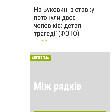
На Буковині в ставку
потонули двоє
чоловіків: деталі
трагедії (ФОТО)
НОВИНИ
СПЕЦТЕМА
Між рядків