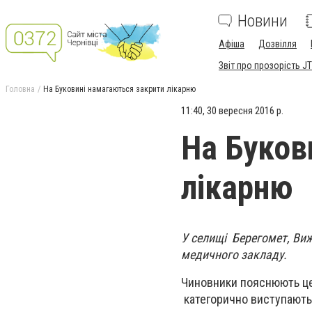
Новини
Афіша
Дозвілля
Звіт про прозорість JT
Головна
На Буковині намагаються закрити лікарню
11:40, 30 вересня 2016 р.
На Буков
лікарню
У селищі Берегомет, Виж
медичного закладу.
Чиновники пояснюють це 
категорично виступають 