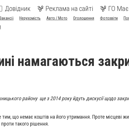
Довідник
Реклама на сайті
ГО Має
Вакансії
Нерухомість
Авто / Мото
Оголошення
Фотозвіти
По
I
ині намагаються закр
ницького району ще з 2014 року йдуть дискусії щодо закр
тим, що немає коштів на його утримання. Проте місцеві жи
проти такого рішення.