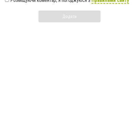
Розміщуючи коментар, я погоджуюся з
Правилами сайту
Додати