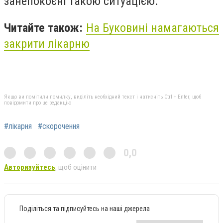
занепокоєні такою ситуацією.
Читайте також:
На Буковині намагаються
закрити лікарню
Якщо ви помітили помилку, виділіть необхідний текст і натисніть Ctrl + Enter, щоб
повідомити про це редакцію
#лікарня
#скорочення
0,0
Авторизуйтесь
, щоб оцінити
Поділіться та підписуйтесь на наші джерела