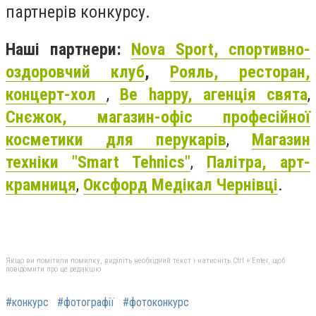
партнерів конкурсу.
Наші партнери:
Nova Sport, спортивно-
оздоровчий клуб
,
Рояль, ресторан,
концерт-хол
,
Be happy, агенція свята
,
Снєжок, магазин-офіс професійної
косметики для перукарів
,
Магазин
техніки "Smart Tehnics"
,
Палітра, арт-
крамниця
,
Оксфорд Медікал Чернівці
.
Якщо ви помітили помилку, виділіть необхідний текст і натисніть Ctrl + Enter, щоб
повідомити про це редакцію
#конкурс
#фотографії
#фотоконкурс