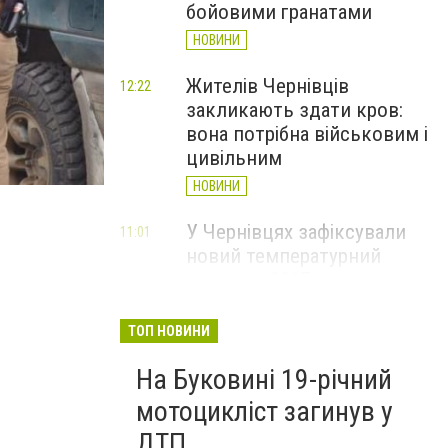
бойовими гранатами
НОВИНИ
Жителів Чернівців
12:22
закликають здати кров:
вона потрібна військовим і
цивільним
НОВИНИ
У Чернівцях зафіксували
11:01
новий температурний
рекорд з 2017 року
НОВИНИ
ТОП НОВИНИ
Через спеку у Чернівецькій
10:06
На Буковині 19-річний
області обмежили рух
великовагового транспорту
мотоцикліст загинув у
НОВИНИ
ДТП