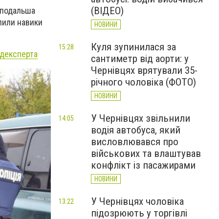
(ВІДЕО)
 подальша
лили навики
НОВИНИ
Куля зупинилася за
15:28
едексперта
сантиметр від аорти: у
Чернівцях врятували 35-
річного чоловіка (ФОТО)
НОВИНИ
У Чернівцях звільнили
14:05
водія автобуса, який
висловлювався про
військових та влаштував
конфлікт із пасажирами
НОВИНИ
У Чернівцях чоловіка
13:22
підозрюють у торгівлі