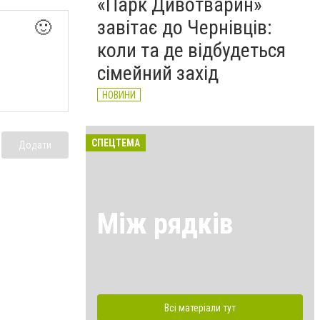
«Парк Дивотварин»
завітає до Чернівців:
🙂
коли та де відбудеться
сімейний захід
НОВИНИ
СПЕЦТЕМА
Додати
Між рядків
Всі матеріали тут