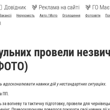
Довідник
Реклама на сайті
ГО Має
Вакансії
Нерухомість
Авто / Мото
Оголошення
Фотозвіти
По
I
ульних провели незви
(ФОТО)
 вдосконалювати навики дій у нестандартних ситуаціях.
а ПП.
ь за вогневу та тактичну підготовку, провели для чернівець
енінг. Правоохоронцям довелося показати свої навики дії у