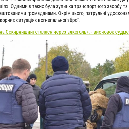
іях. Одними з таких була зупинка транспортного засобу та
аштованими громадянами. Окрім цього, патрульні удоскона
орних ситуаціях вогнепальної зброї.
 на Сокирянщині сталася через алкоголь», - висновок судм