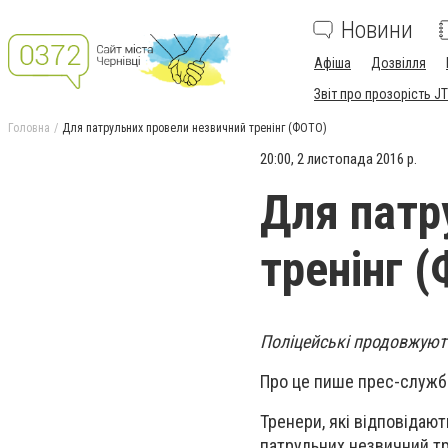
Новини
Афіша
Дозвілля
Звіт про прозорість JT
Головна
Для патрульних провели незвичний тренінг (ФОТО)
20:00, 2 листопада 2016 р.
Для патр
тренінг 
Поліцейські продовжують
Про це пише прес-служб
Тренери, які відповідают
патрульних незвичний тр