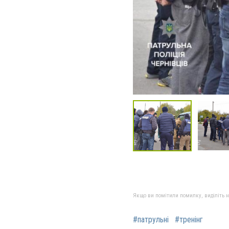
Якщо ви помітили помилку, виділіть нео
#патрульні
#тренінг