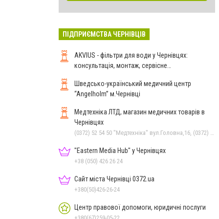
ПІДПРИЄМСТВА ЧЕРНІВЦІВ
AKVIUS - фільтри для води у Чернівцях:
консультація, монтаж, сервісне
обслуговування
Шведсько-український медичний центр
“Angelholm” м.Чернівці
Медтехніка ЛТД, магазин медичних товарів в
Чернівцях
(0372) 52 54 50 "Медтехніка" вул.Головна,16, (0372) 55-56-16, (050) 399 21 11 торговий зал по вул.Героїв Майдану, (0372) 52 01 48 "Оптика" вул. Головна,29, (0372) 52 35 24 "Оптика" вул.Героїв Майдану,12
"Eastern Media Hub" у Чернівцях
+38 (050) 426 26 24
Сайт міста Чернівці 0372.ua
+380(50)426-26-24
Центр правової допомоги, юридичні послуги
+380(67)259-05-22