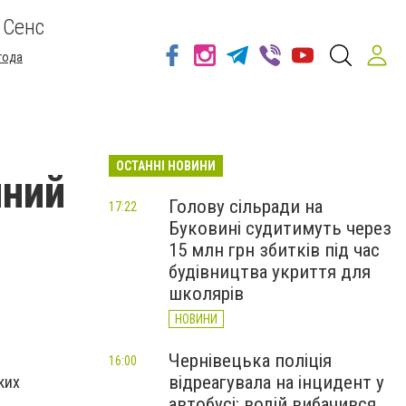
 Сенс
года
ОСТАННІ НОВИНИ
чний
Голову сільради на
17:22
Буковині судитимуть через
15 млн грн збитків під час
будівництва укриття для
школярів
НОВИНИ
Чернівецька поліція
16:00
відреагувала на інцидент у
ких
автобусі: водій вибачився