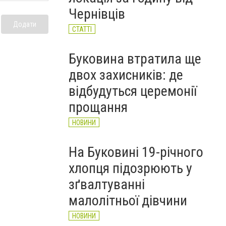
НОВИНИ
Чернівців
Додати
СТАТТІ
Буковина втратила ще
двох захисників: де
відбудуться церемонії
прощання
НОВИНИ
На Буковині 19-річного
хлопця підозрюють у
зґвалтуванні
малолітньої дівчини
НОВИНИ