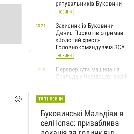
рятувальників Буковини
НОВИНИ
Захисник із Буковини
13:24
Денис Прокопів отримав
«Золотий хрест»
Головнокомандувача ЗСУ
НОВИНИ
Перевернута машина на
12:18
Скальда у Чернівцях: водій
був нетверезий
НОВИНИ
🙂
ТОП НОВИНИ
6 серпня у Чернівцях
11:19
Буковинські Мальдіви в
зафіксували новий
історичний температурний
селі Іспас: приваблива
максимум
локація за годину від