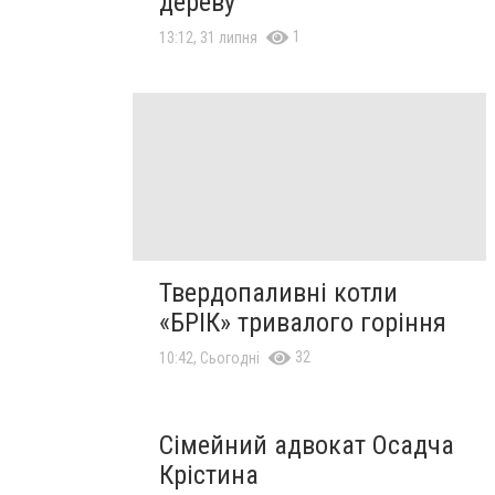
дереву
1
13:12, 31 липня
Твердопаливні котли
«БРІК» тривалого горіння
32
10:42, Сьогодні
Сімейний адвокат Осадча
Крістина