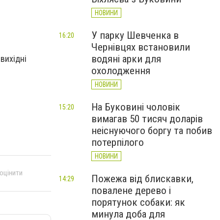
НОВИНИ
У парку Шевченка в
16:20
Чернівцях встановили
водяні арки для
 вихідні
охолодження
НОВИНИ
На Буковині чоловік
15:20
вимагав 50 тисяч доларів
неіснуючого боргу та побив
потерпілого
НОВИНИ
 оцінити
Пожежа від блискавки,
14:29
повалене дерево і
порятунок собаки: як
минула доба для