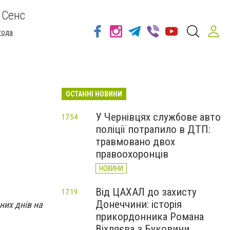
 Сенс
года
ОСТАННІ НОВИНИ
У Чернівцях службове авто
17:54
поліції потрапило в ДТП:
травмовано двох
правоохоронців
НОВИНИ
Від ЦАХАЛ до захисту
17:19
Донеччини: історія
них днів на
прикордонника Романа
Віхляєва з Буковини