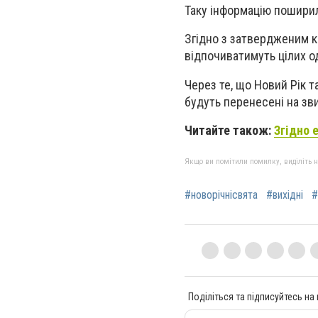
Таку інформацію поширил
Згідно з затвердженим к
відпочиватимуть цілих о
Через те, що Новий Рік т
будуть перенесені на зви
Читайте також:
Згідно 
Якщо ви помітили помилку, виділіть нео
#новорічнісвята
#вихідні
#
Поділіться та підписуйтесь на