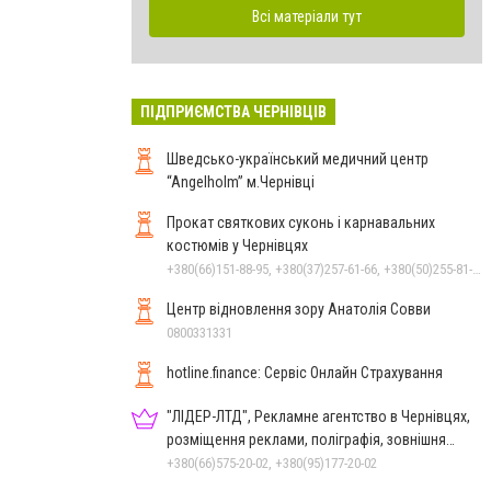
Всі матеріали тут
ПІДПРИЄМСТВА ЧЕРНІВЦІВ
Шведсько-український медичний центр
“Angelholm” м.Чернівці
Прокат святкових суконь і карнавальних
костюмів у Чернівцях
+380(66)151-88-95, +380(37)257-61-66, +380(50)255-81-16
Центр відновлення зору Анатолія Совви
0800331331
hotline.finance: Сервіс Онлайн Страхування
"ЛІДЕР-ЛТД", Рекламне агентство в Чернівцях,
розміщення реклами, поліграфія, зовнішня
реклама
+380(66)575-20-02, +380(95)177-20-02