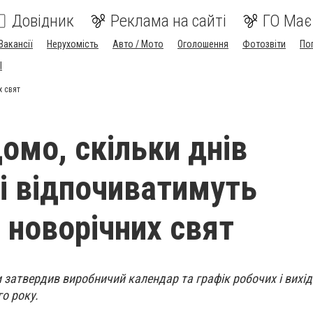
Довідник
Реклама на сайті
ГО Має
Вакансії
Нерухомість
Авто / Мото
Оголошення
Фотозвіти
По
I
х свят
омо, скільки днів
і відпочиватимуть
 новорічних свят
и затвердив виробничий календар та графік робочих і вихід
о року.