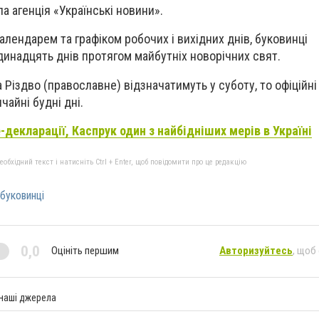
а агенція «Українські новини».
алендарем та графіком робочих і вихідних днів, буковинці
динадцять днів протягом майбутніх новорічних свят.
а Різдво (православне) відзначатимуть у суботу, то офіційні
чайні будні дні.
е-декларації, Каспрук один з найбідніших мерів в Україні
бхідний текст і натисніть Ctrl + Enter, щоб повідомити про це редакцію
буковинці
0,0
Оцініть першим
Авторизуйтесь
, щоб
 наші джерела