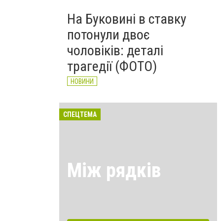
На Буковині в ставку
потонули двоє
чоловіків: деталі
трагедії (ФОТО)
НОВИНИ
СПЕЦТЕМА
Між рядків