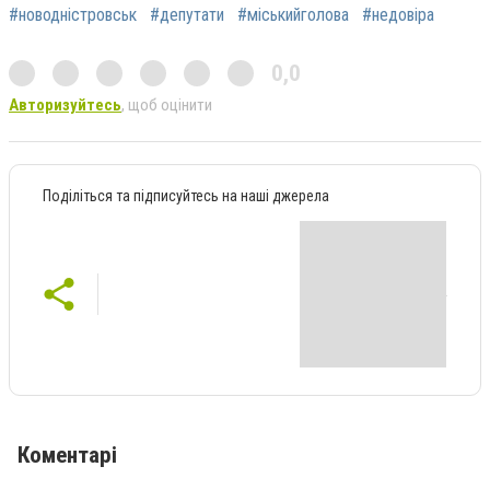
#новодністровськ
#депутати
#міськийголова
#недовіра
0,0
Авторизуйтесь
, щоб оцінити
Поділіться та підписуйтесь на наші джерела
Коментарі