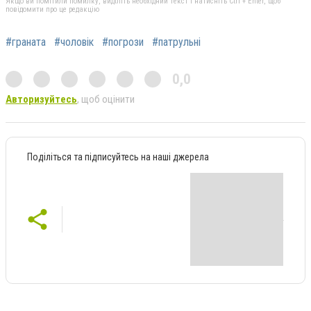
Якщо ви помітили помилку, виділіть необхідний текст і натисніть Ctrl + Enter, щоб
повідомити про це редакцію
#граната
#чоловік
#погрози
#патрульні
0,0
Авторизуйтесь
, щоб оцінити
Поділіться та підписуйтесь на наші джерела