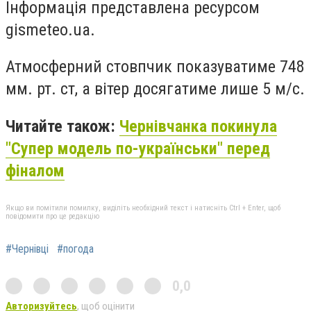
Інформація представлена ресурсом
gismeteo.ua.
Атмосферний стовпчик показуватиме 748
мм. рт. ст, а вітер досягатиме лише 5 м/с.
Читайте також:
Чернівчанка покинула
"Супер модель по-українськи" перед
фіналом
Якщо ви помітили помилку, виділіть необхідний текст і натисніть Ctrl + Enter, щоб
повідомити про це редакцію
#Чернівці
#погода
0,0
Авторизуйтесь
, щоб оцінити