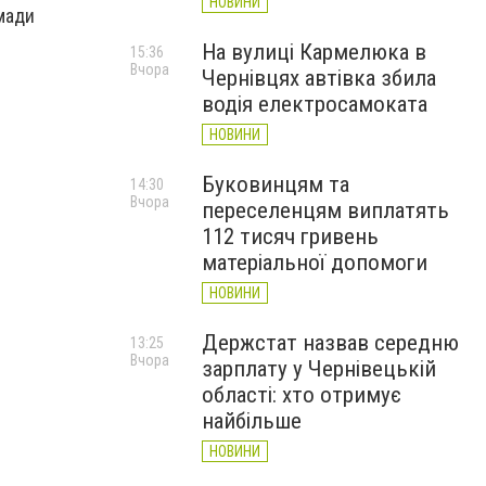
НОВИНИ
омади
На вулиці Кармелюка в
15:36
Вчора
Чернівцях автівка збила
водія електросамоката
НОВИНИ
Буковинцям та
14:30
Вчора
переселенцям виплатять
112 тисяч гривень
матеріальної допомоги
НОВИНИ
Держстат назвав середню
13:25
Вчора
зарплату у Чернівецькій
області: хто отримує
найбільше
НОВИНИ