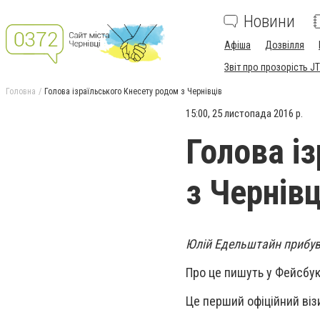
Новини
Афіша
Дозвілля
Звіт про прозорість JT
Головна
Голова ізраїльського Кнесету родом з Чернівців
15:00, 25 листопада 2016 р.
Голова і
з Чернівц
Юлій Едельштайн прибув 
Про це пишуть у Фейсбук
Це перший офіційний віз