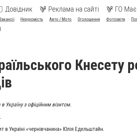
Довідник
Реклама на сайті
ГО Має
Вакансії
Нерухомість
Авто / Мото
Оголошення
Фотозвіти
По
I
зраїльського Кнесету 
ів
в Україну з офіційним візитом.
.
ит в Україні «чернівчанина» Юлія Едельштайн.