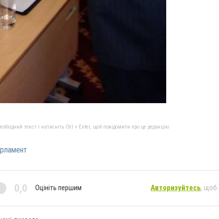
бхідний текст і натисніть Ctrl + Enter, щоб повідомити про це редакцію
арламент
0,0
Оцініть першим
Авторизуйтесь
, щоб