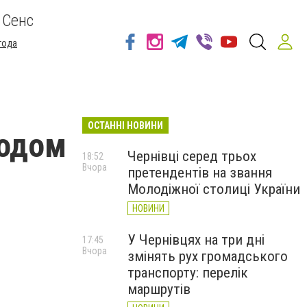
 Сенс
года
ОСТАННІ НОВИНИ
родом
Чернівці серед трьох
18:52
Вчора
претендентів на звання
Молодіжної столиці України
НОВИНИ
У Чернівцях на три дні
17:45
Вчора
змінять рух громадського
транспорту: перелік
маршрутів