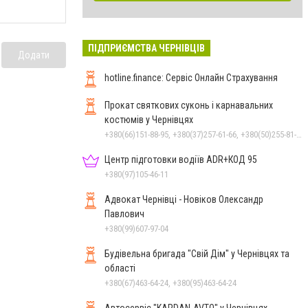
ПІДПРИЄМСТВА ЧЕРНІВЦІВ
Додати
hotline.finance: Сервіс Онлайн Страхування
Прокат святкових суконь і карнавальних
костюмів у Чернівцях
+380(66)151-88-95, +380(37)257-61-66, +380(50)255-81-16
Центр підготовки водіїв ADR+КОД 95
+380(97)105-46-11
Адвокат Чернівці - Новіков Олександр
Павлович
+380(99)607-97-04
Будівельна бригада "Свій Дім" у Чернівцях та
області
+380(67)463-64-24, +380(95)463-64-24
Автосервіс "KARDAN-AVTO" у Чернівцях