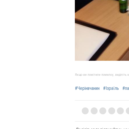
Якщо ви помітили помилку, виділіть нео
#Черінвчанин
#Ізраїль
#п