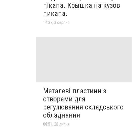
пікапа. Крышка на кузов
пикапа.
14:37, 3 серпня
Металеві пластини з
отворами для
регулювання складського
обладнання
08:51, 28 липня