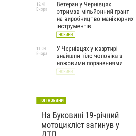
Ветеран у Чернівцях
12:41
Вчора
отримав мільйонний грант
на виробництво манікюрних
інструментів
НОВИНИ
У Чернівцях у квартирі
11:04
Вчора
знайшли тіло чоловіка з
ножовими пораненнями
НОВИНИ
Дністер стрімко міліє: у
10:31
Вчора
Хотині попереджають про
критичну ситуацію з водою
ТОП НОВИНИ
(ФОТО)
На Буковині 19-річний
НОВИНИ
мотоцикліст загинув у
ДТП