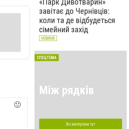
«Парк Дивотварин»
завітає до Чернівців:
коли та де відбудеться
сімейний захід
НОВИНИ
СПЕЦТЕМА
Між рядків
🙂
Всі матеріали тут