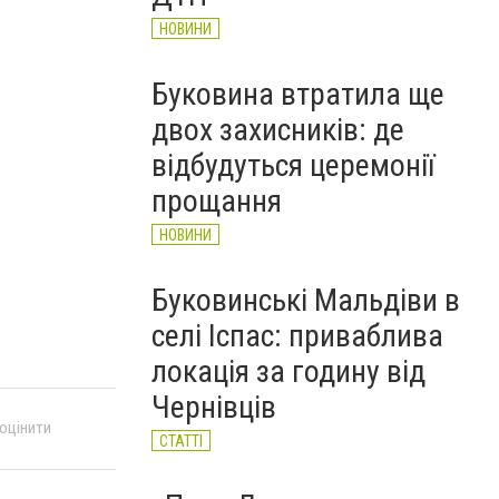
НОВИНИ
Буковина втратила ще
двох захисників: де
відбудуться церемонії
прощання
НОВИНИ
Буковинські Мальдіви в
селі Іспас: приваблива
локація за годину від
Чернівців
 оцінити
СТАТТІ