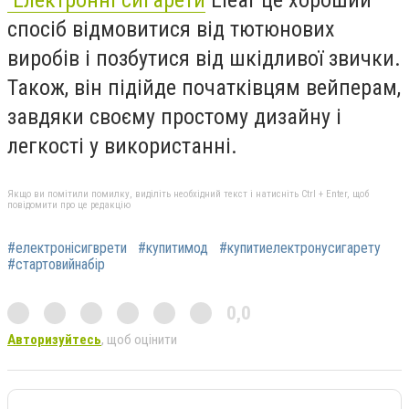
спосіб відмовитися від тютюнових
виробів і позбутися від шкідливої ​​звички.
Також, він підійде початківцям вейперам,
завдяки своєму простому дизайну і
легкості у використанні.
Якщо ви помітили помилку, виділіть необхідний текст і натисніть Ctrl + Enter, щоб
повідомити про це редакцію
#електронісигврети
#купитимод
#купитиелектронусигарету
#стартовийнабір
0,0
Авторизуйтесь
, щоб оцінити