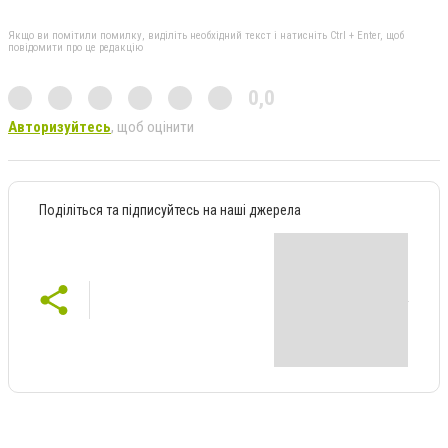
Якщо ви помітили помилку, виділіть необхідний текст і натисніть Ctrl + Enter, щоб
повідомити про це редакцію
0,0
Авторизуйтесь
, щоб оцінити
Поділіться та підписуйтесь на наші джерела