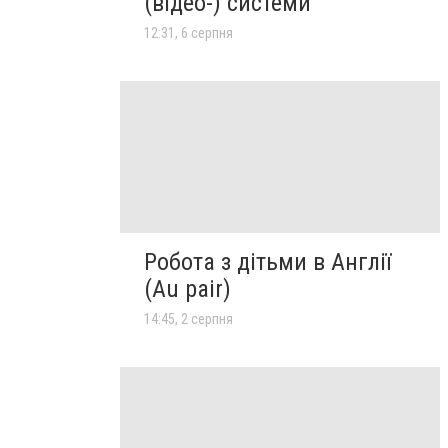
(відео-) системи
12:31, 6 серпня
Робота з дітьми в Англії
(Au pair)
14:45, 2 серпня