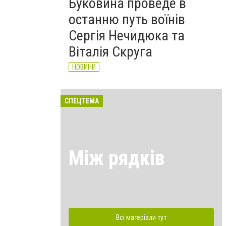
Буковина проведе в
останню путь воїнів
Сергія Нечидюка та
Віталія Скруга
НОВИНИ
СПЕЦТЕМА
Між рядків
Всі матеріали тут