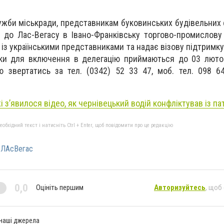
ужби міськради, представникам буковинських будівельних 
 до Лас-Вегасу в Івано-Франківську торгово-промислову
 із українськими представниками та надає візову підтримку 
вки для включення в делегацію приймаються до 03 люто
 звертатись за тел. (0342) 52 33 47, моб. тел. 098 6
і з’явилося відео, як чернівецький водій конфліктував із п
бхідний текст і натисніть Ctrl + Enter, щоб повідомити про це редакцію
#ЛАсВегас
0,0
Оцініть першим
Авторизуйтесь
, щоб
 наші джерела