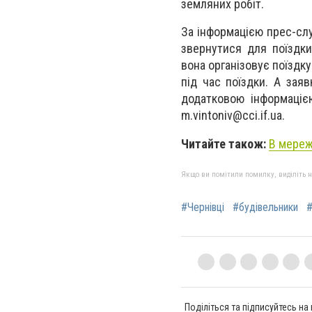
земляних робіт.
За інформацією прес-сл
звернутися для поїздки
вона організовує поїздку
під час поїздки. А зая
додатковою інформацією
m.vintoniv@cci.if.ua
.
Читайте також:
В мереж
Якщо ви помітили помилку, виділіть нео
#Чернівці
#будівельники
Поділіться та підписуйтесь на