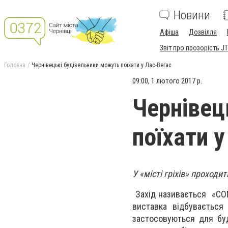
Новини
Афіша
Дозвілля
Звіт про прозорість JT
Головна
Чернівецькі будівельники можуть поїхати у Лас-Вегас
09:00, 1 лютого 2017 р.
Чернівец
поїхати 
У «місті гріхів» проходи
Захід називається «CON
виставка відбувається
застосовуються для бу