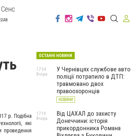
 Сенс
года
ОСТАННІ НОВИНИ
уть
У Чернівцях службове авто
17:54
Вчора
поліції потрапило в ДТП:
травмовано двох
правоохоронців
НОВИНИ
Від ЦАХАЛ до захисту
17:19
17 р. Подібна
Вчора
Донеччини: історія
хнології, які
прикордонника Романа
и проведення
Віхляєва з Буковини