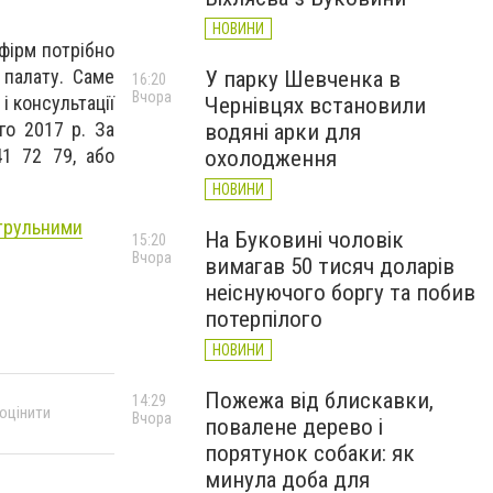
НОВИНИ
фірм потрібно
 палату. Саме
У парку Шевченка в
16:20
Вчора
і консультації
Чернівцях встановили
го 2017 р. За
водяні арки для
41 72 79, або
охолодження
НОВИНИ
атрульними
На Буковині чоловік
15:20
Вчора
вимагав 50 тисяч доларів
неіснуючого боргу та побив
потерпілого
НОВИНИ
Пожежа від блискавки,
14:29
 оцінити
Вчора
повалене дерево і
порятунок собаки: як
минула доба для