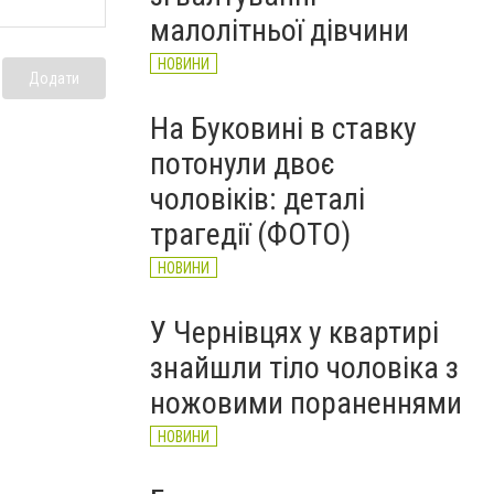
НОВИНИ
малолітньої дівчини
НОВИНИ
Додати
На Буковині в ставку
потонули двоє
чоловіків: деталі
трагедії (ФОТО)
НОВИНИ
У Чернівцях у квартирі
знайшли тіло чоловіка з
ножовими пораненнями
НОВИНИ