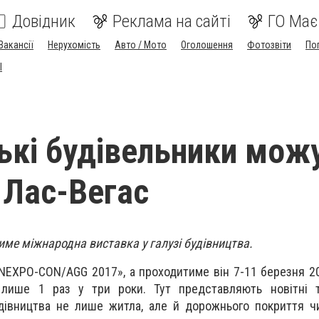
Довідник
Реклама на сайті
ГО Має
Вакансії
Нерухомість
Авто / Мото
Оголошення
Фотозвіти
По
I
ькі будівельники мож
у Лас-Вегас
тиме міжнародна виставка у галузі будівництва.
EXPO-CON/AGG 2017», а проходитиме він 7-11 березня 20
 лише 1 раз у три роки. Тут представляють новітні те
дівництва не лише житла, але й дорожнього покриття ч