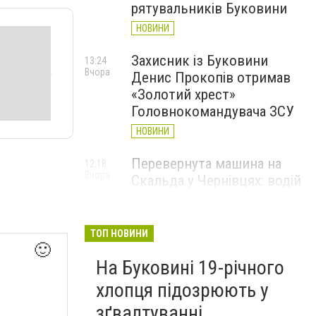
рятувальників Буковини
НОВИНИ
Захисник із Буковини
13:24
Вчора
Денис Прокопів отримав
«Золотий хрест»
Головнокомандувача ЗСУ
НОВИНИ
Перевернута машина на
12:18
Вчора
Скальда у Чернівцях: водій
був нетверезий
НОВИНИ
ТОП НОВИНИ
🙂
6 серпня у Чернівцях
11:19
Вчора
На Буковині 19-річного
зафіксували новий
історичний температурний
хлопця підозрюють у
максимум
зґвалтуванні