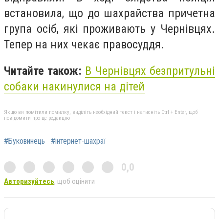
встановила, що до шахрайства причетна
група осіб, які проживають у Чернівцях.
Тепер на них чекає правосуддя.
Читайте також:
В Чернівцях безпритульні
собаки накинулися на дітей
Якщо ви помітили помилку, виділіть необхідний текст і натисніть Ctrl + Enter, щоб
повідомити про це редакцію
#Буковинець
#інтернет-шахраї
0,0
Авторизуйтесь
, щоб оцінити