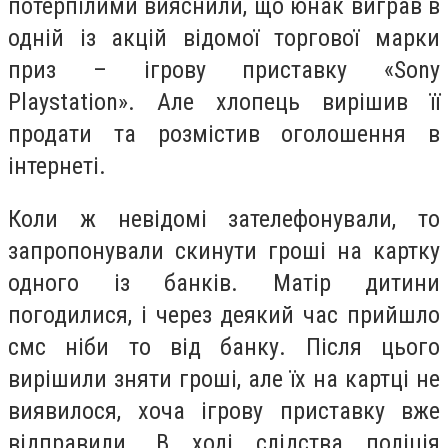
потерпілими вияснили, що юнак виграв в
одній із акцій відомої торгової марки
приз – ігрову приставку «Sony
Playstation». Але хлопець вирішив її
продати та розмістив оголошення в
інтернеті.
Коли ж невідомі зателефонували, то
запропонували скинути гроші на картку
одного із банків. Матір дитини
погодилися, і через деякий час прийшло
смс ніби то від банку. Після цього
вирішили зняти гроші, але їх на картці не
виявилося, хоча ігрову приставку вже
відправили. В ході слідства поліція