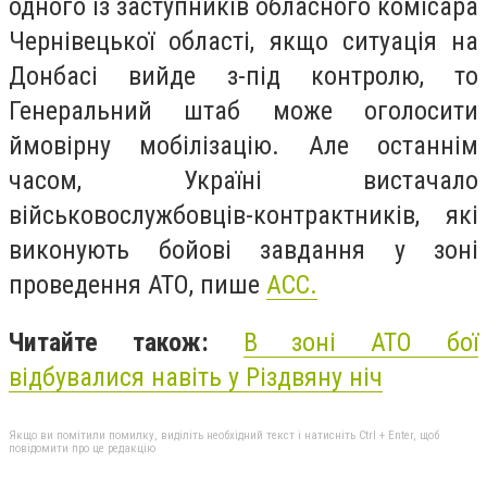
одного із заступників обласного комісара
Чернівецької області, якщо ситуація на
Донбасі вийде з-під контролю, то
Генеральний штаб може оголосити
ймовірну мобілізацію. Але останнім
часом, Україні вистачало
військовослужбовців-контрактників, які
виконують бойові завдання у зоні
проведення АТО, пише
АСС.
Читайте також:
В зоні АТО бої
відбувалися навіть у Різдвяну ніч
Якщо ви помітили помилку, виділіть необхідний текст і натисніть Ctrl + Enter, щоб
повідомити про це редакцію