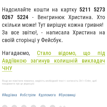
Надсилайте кошти на картку
5211 5273
0267 5224
- Венгринюк Христина. Хто
скільки може! Тут вирішує кожна гривня!
За все звітю!, - написала Христина на
своїй сторінці у Фейсбук.
Нагадаємо,
Стало відомо, що під
Авдіївкою загинув колишній викладач
ЧНУ
Якщо ви помітили помилку, виділіть необхідний текст і натисніть Ctrl + Enter, щоб
повідомити про це редакцію
#Авдіївка
#обстріли
#допомога
#буковинці