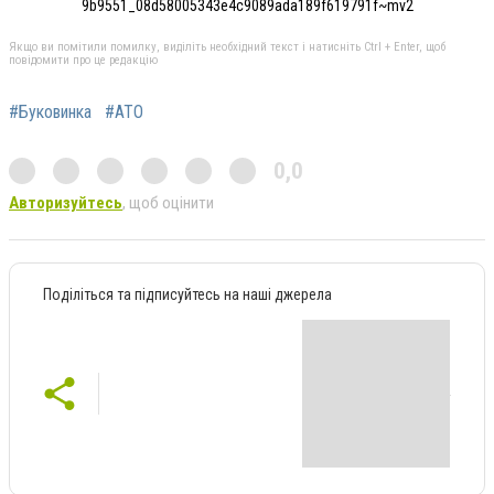
9b9551_08d58005343e4c9089ada189f619791f~mv2
Якщо ви помітили помилку, виділіть необхідний текст і натисніть Ctrl + Enter, щоб
повідомити про це редакцію
#Буковинка
#АТО
0,0
Авторизуйтесь
, щоб оцінити
Поділіться та підписуйтесь на наші джерела