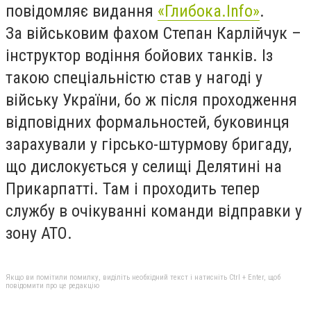
повідомляє видання
«Глибока.Info»
.
За військовим фахом Степан Карлійчук –
інструктор водіння бойових танків. Із
такою спеціальністю став у нагоді у
війську України, бо ж після проходження
відповідних формальностей, буковинця
зарахували у гірсько-штурмову бригаду,
що дислокується у селищі Делятині на
Прикарпатті. Там і проходить тепер
службу в очікуванні команди відправки у
зону АТО.
Якщо ви помітили помилку, виділіть необхідний текст і натисніть Ctrl + Enter, щоб
повідомити про це редакцію