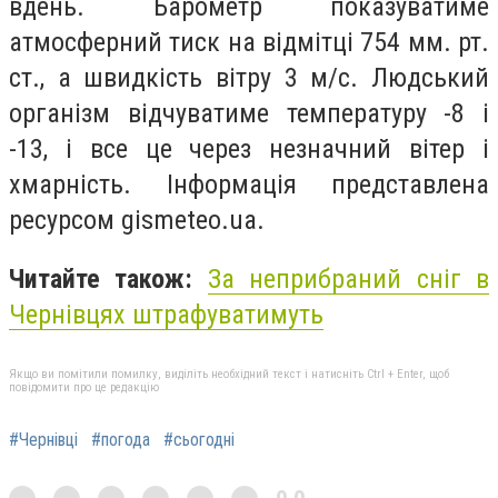
вдень. Барометр показуватиме
атмосферний тиск на відмітці 754 мм. рт.
ст., а швидкість вітру 3 м/с. Людський
організм відчуватиме температуру -8 і
-13, і все це через незначний вітер і
хмарність. Інформація представлена
ресурсом gismeteo.ua.
Читайте також:
За неприбраний сніг в
Чернівцях штрафуватимуть
Якщо ви помітили помилку, виділіть необхідний текст і натисніть Ctrl + Enter, щоб
повідомити про це редакцію
#Чернівці
#погода
#сьогодні