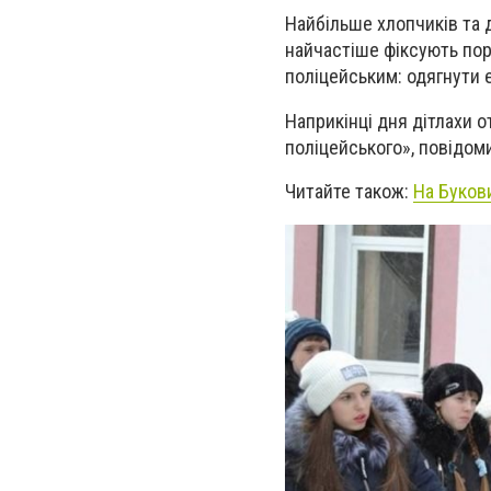
Найбільше хлопчиків та д
найчастіше фіксують по
поліцейським: одягнути 
Наприкінці дня дітлахи 
поліцейського», повідом
Читайте також:
На Буков