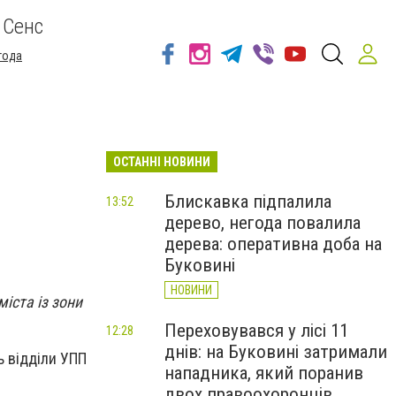
 Сенс
года
ОСТАННІ НОВИНИ
Блискавка підпалила
13:52
дерево, негода повалила
дерева: оперативна доба на
Буковині
НОВИНИ
іста із зони
Переховувався у лісі 11
12:28
днів: на Буковині затримали
ь відділи УПП
нападника, який поранив
двох правоохоронців