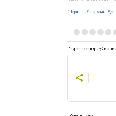
#Чернівці
#патрульні
#діт
Поділіться та підписуйтесь на
Коментарі