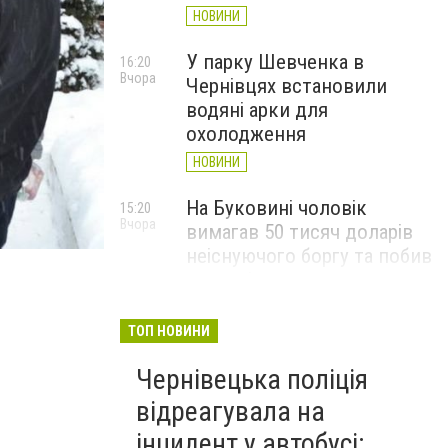
НОВИНИ
У парку Шевченка в
16:20
Вчора
Чернівцях встановили
водяні арки для
охолодження
НОВИНИ
На Буковині чоловік
15:20
Вчора
вимагав 50 тисяч доларів
неіснуючого боргу та побив
потерпілого
НОВИНИ
ТОП НОВИНИ
Пожежа від блискавки,
14:29
Вчора
Чернівецька поліція
повалене дерево і
порятунок собаки: як
відреагувала на
минула доба для
інцидент у автобусі: