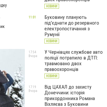
ядку
НОВИНИ
.
Буковину планують
11:01
під'єднати до резервного
ник
електропостачання з
Румунії
НОВИНИ
У Чернівцях службове авто
17:54
Вчора
поліції потрапило в ДТП:
травмовано двох
правоохоронців
НОВИНИ
Від ЦАХАЛ до захисту
17:19
Вчора
Донеччини: історія
прикордонника Романа
Віхляєва з Буковини