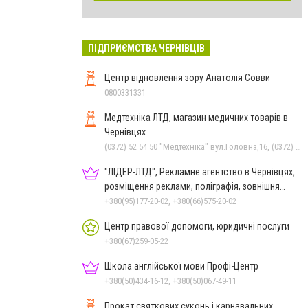
ПІДПРИЄМСТВА ЧЕРНІВЦІВ
Центр відновлення зору Анатолія Совви
0800331331
Медтехніка ЛТД, магазин медичних товарів в
Чернівцях
(0372) 52 54 50 "Медтехніка" вул.Головна,16, (0372) 52 35 24 "Оптика" вул.Героїв Майдану,12, (0372) 52 01 48 "Оптика" вул. Головна,29, (050) 399 21 11 торговий зал по вул.Героїв Майдану, (0372) 55-56-16
"ЛІДЕР-ЛТД", Рекламне агентство в Чернівцях,
розміщення реклами, поліграфія, зовнішня
реклама
+380(95)177-20-02, +380(66)575-20-02
Центр правової допомоги, юридичні послуги
+380(67)259-05-22
Школа англійської мови Профі-Центр
+380(50)434-16-12, +380(50)067-49-11
Прокат святкових суконь і карнавальних