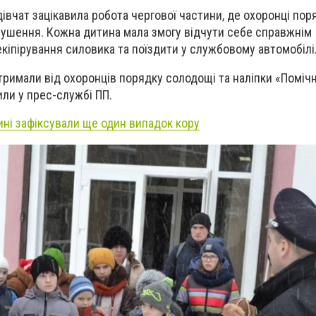
івчат зацікавила робота чергової частини, де охоронці пор
рушення. Кожна дитина мала змогу відчути себе справжнім
екіпірування силовика та поїздити у службовому автомобілі
отримали від охоронців порядку солодощі та наліпки «Поміч
или у прес-службі ПП.
ині зафіксували ще один випадок кору