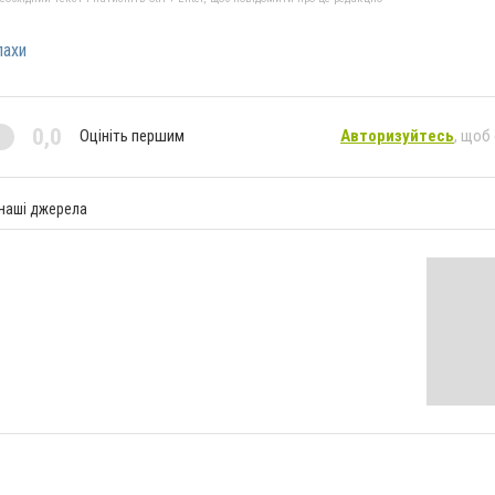
лахи
0,0
Оцініть першим
Авторизуйтесь
, щоб
 наші джерела