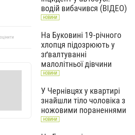
рятувальників Буковини
водій вибачився (ВІДЕО)
НОВИНИ
НОВИНИ
На Буковині 19-річного
 оцінити
хлопця підозрюють у
зґвалтуванні
малолітньої дівчини
НОВИНИ
У Чернівцях у квартирі
знайшли тіло чоловіка з
ножовими пораненнями
НОВИНИ