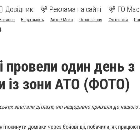
Довідник
Реклама на сайті
ГО Має
Вакансії
Нерухомість
Авто / Мото
Оголошення
Фотозвіти
По
I
і провели один день з
и із зони АТО (ФОТО)
ських завітали дітлахи, які нещодавно приїхали до нашого м
ні покинути домівки через бойові дії, побачили, як працюют