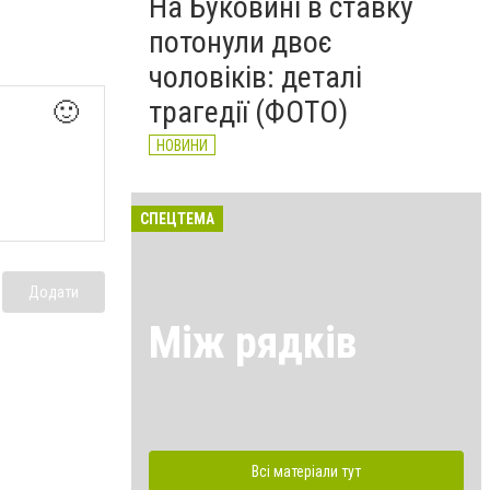
На Буковині в ставку
потонули двоє
чоловіків: деталі
трагедії (ФОТО)
🙂
НОВИНИ
СПЕЦТЕМА
Додати
Між рядків
Всі матеріали тут