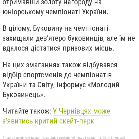
отримавши золоту нагороду на
юніорському чемпіонаті України.
В цілому, Буковину на чемпіонаті
захищали дев’ятеро буковинців, але їм не
вдалося дістатися призових місць.
На цих змаганнях також відбувався
відбір спортсменів до чемпіонатів
України та Світу, інформує «Молодий
Буковинець».
Читайте також:
У Чернівцях може
з’явитись критий скейт-парк
Якщо ви помітили помилку, виділіть необхідний текст і натисніть Ctrl + Enter, щоб