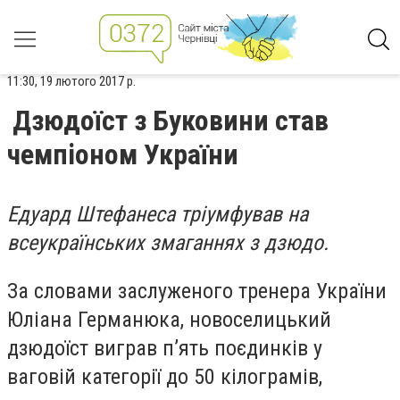
11:30, 19 лютого 2017 р.
Дзюдоїст з Буковини став
чемпіоном України
Едуард Штефанеса тріумфував на
всеукраїнських змаганнях з дзюдо.
За словами заслуженого тренера України
Юліана Германюка, новоселицький
дзюдоїст виграв п’ять поєдинків у
ваговій категорії до 50 кілограмів,