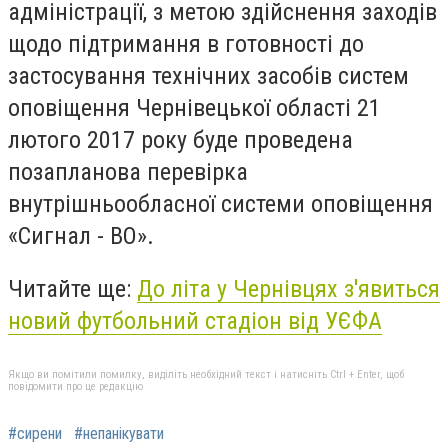
адміністрації, з метою здійснення заходів
щодо підтримання в готовності до
застосування технічних засобів систем
оповіщення Чернівецької області 21
лютого 2017 року буде проведена
позапланова перевірка
внутрішньообласної системи оповіщення
«Сигнал - ВО».
Читайте ще:
До літа у Чернівцях з'явиться
новий футбольний стадіон від УЄФА
Якщо ви помітили помилку, виділіть необхідний текст і натисніть Ctrl + Enter, щоб
повідомити про це редакцію
#сирени
#непанікувати