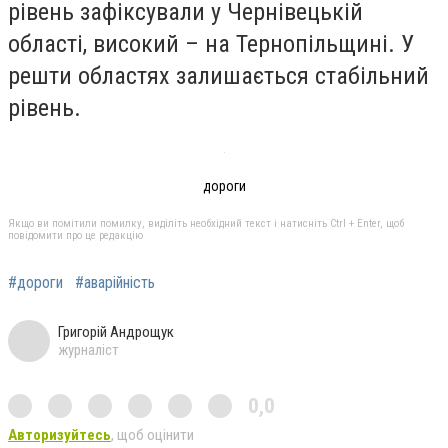
рівень зафіксували у Чернівецькій
області, високий – на Тернопільщині. У
решти областях залишається стабільний
рівень.
дороги
Якщо ви помітили помилку, виділіть необхідний текст і натисніть Ctrl + Enter, щоб
повідомити про це редакцію
#дороги
#аварійність
Григорій Андрощук
журналіст
0,0
Авторизуйтесь
, щоб оцінити