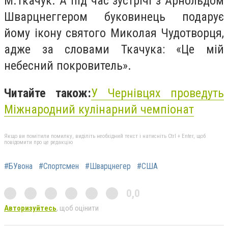
М.Ткачук. А під час зустрічі з Арнольдом
Шварцнеггером буковинець подарує
йому ікону святого Миколая Чудотворця,
адже за словами Ткачука: «Це мій
небесний покровитель».
Читайте також:
У Чернівцях проведуть
Міжнародний кулінарний чемпіонат
Якщо ви помітили помилку, виділіть необхідний текст і натисніть Ctrl + Enter, щоб
повідомити про це редакцію
#БУвона
#Спортсмен
#Шварцнегер
#США
0,0
Авторизуйтесь
, щоб оцінити