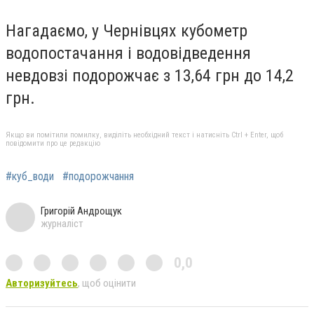
Нагадаємо, у Чернівцях кубометр
водопостачання і водовідведення
невдовзі подорожчає з 13,64 грн до 14,2
грн.
Якщо ви помітили помилку, виділіть необхідний текст і натисніть Ctrl + Enter, щоб
повідомити про це редакцію
#куб_води
#подорожчання
Григорій Андрощук
журналіст
0,0
Авторизуйтесь
, щоб оцінити