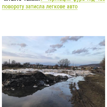
повороту затисла легкове авто