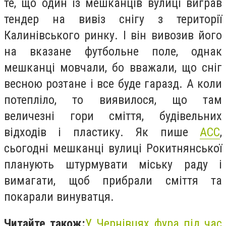
те, що один із мешканців вулиці виграв
тендер на вивіз снігу з території
Калинівського ринку. І він вивозив його
на вказане футбольне поле, однак
мешканці мовчали, бо вважали, що сніг
весною розтане і все буде гаразд. А коли
потепліло, то виявилося, що там
величезні гори сміття, будівельних
відходів і пластику. Як пише
АСС
,
сьогодні мешканці вулиці Рокитнянської
планують штурмувати міську раду і
вимагати, щоб прибрали сміття та
покарали винуватця.
Читайте також:
У Чернівцях фура під час