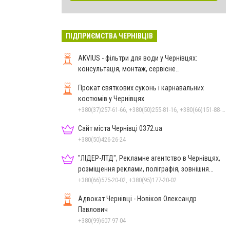
ПІДПРИЄМСТВА ЧЕРНІВЦІВ
AKVIUS - фільтри для води у Чернівцях:
консультація, монтаж, сервісне
обслуговування
Прокат святкових суконь і карнавальних
костюмів у Чернівцях
+380(37)257-61-66, +380(50)255-81-16, +380(66)151-88-95
Сайт міста Чернівці 0372.ua
+380(50)426-26-24
"ЛІДЕР-ЛТД", Рекламне агентство в Чернівцях,
розміщення реклами, поліграфія, зовнішня
реклама
+380(66)575-20-02, +380(95)177-20-02
Адвокат Чернівці - Новіков Олександр
Павлович
+380(99)607-97-04