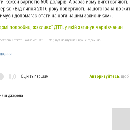
ти, кожен вартістю 600 доларів. А зараз йому виготовляють 
терка: «Від липня 2016 року повертають нашого Івана до жи
римує і допомагає стати на ноги нашим захисникам».
домі подробиці жахливої ДТП, у якій загинув чернівчанин
бхідний текст і натисніть Ctrl + Enter, щоб повідомити про це редакцію
анення
0,0
Оцініть першим
Авторизуйтесь
, щоб
 наші джерела