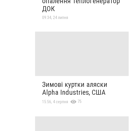
опалення Теплогенератор
ДОК
09:34, 24 липня
Зимові куртки аляски
Alpha Industries, США
75
15:56, 4 серпня