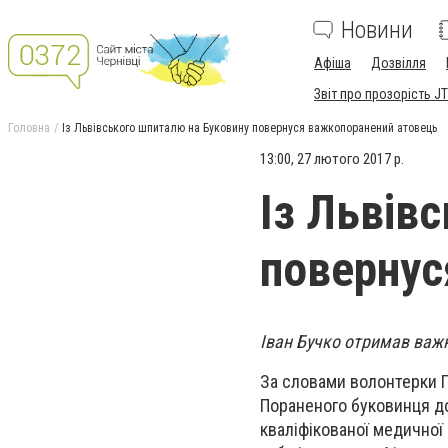
Новини
Афіша
Дозвілля
Звіт про прозорість JT
Головна
Із Львівського шпиталю на Буковину повернуся важкопоранений атовець
13:00, 27 лютого 2017 р.
Із Львів
повернус
Іван Бучко отримав важкі
За словами волонтерки Г
Пораненого буковинця до
кваліфікованої медичної