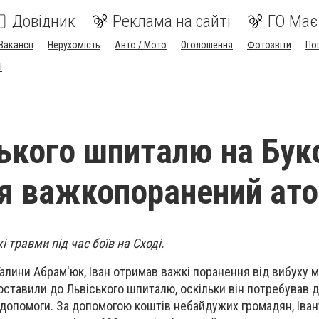
Довідник
Реклама на сайті
ГО Має
Вакансії
Нерухомість
Авто / Мото
Оголошення
Фотозвіти
По
I
ського шпиталю на Бук
я важкопоранений ат
 травми під час боїв на Сході.
алини Абрам'юк, Іван отримав важкі поранення від вибуху м
ставили до Львіського шпиталю, оскільки він потребував 
 допомоги. За допомогою коштів небайдужих громадян, Іван