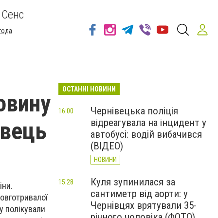
 Сенс
года
ОСТАННІ НОВИНИ
овину
Чернівецька поліція
16:00
відреагувала на інцидент у
овець
автобусі: водій вибачився
(ВІДЕО)
НОВИНИ
Куля зупинилася за
15:28
іни.
сантиметр від аорти: у
довготривалої
Чернівцях врятували 35-
у полікували
річного чоловіка (ФОТО)