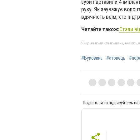
зуби і вставили 4 імплан
руку. Як зауважує волон
вдячність всім, хто підт
Читайте також:
Стали ві
Якщо ви помітили помилку, виділіть нео
#Буковина
#атовець
#пор
Поділіться та підписуйтесь на