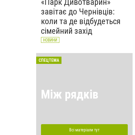
«Парк Дивотварин»
завітає до Чернівців:
коли та де відбудеться
сімейний захід
НОВИНИ
СПЕЦТЕМА
Між рядків
Всі матеріали тут