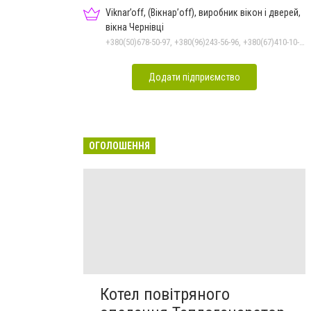
Viknar’off, (Вікнар’off), виробник вікон і дверей,
вікна Чернівці
+380(50)678-50-97, +380(96)243-56-96, +380(67)410-10-74, +380(50)410-10-78
Додати підприємство
ОГОЛОШЕННЯ
Котел повітряного