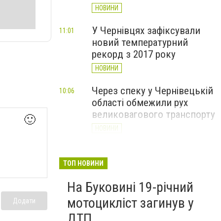
НОВИНИ
У Чернівцях зафіксували
11:01
новий температурний
рекорд з 2017 року
НОВИНИ
Через спеку у Чернівецькій
10:06
області обмежили рух
великовагового транспорту
🙂
НОВИНИ
У Чернівцях лікарі
09:07
врятували чоловіка з 7-
ТОП НОВИНИ
сантиметровим ножовим
На Буковині 19-річний
пораненням серця
мотоцикліст загинув у
НОВИНИ
Додати
ДТП