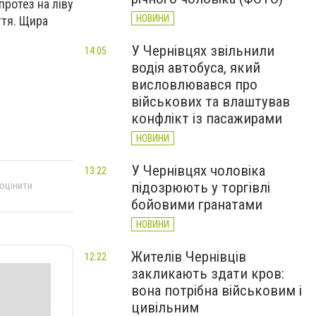
протез на ліву
НОВИНИ
ття. Щира
У Чернівцях звільнили
14:05
водія автобуса, який
висловлювався про
військових та влаштував
конфлікт із пасажирами
НОВИНИ
У Чернівцях чоловіка
13:22
підозрюють у торгівлі
 оцінити
бойовими гранатами
НОВИНИ
Жителів Чернівців
12:22
закликають здати кров:
вона потрібна військовим і
цивільним