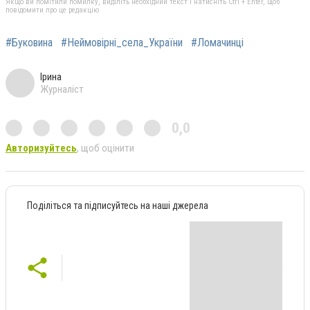
Якщо ви помітили помилку, виділіть необхідний текст і натисніть Ctrl + Enter, щоб
повідомити про це редакцію
#Буковина
#Неймовірні_села_України
#Ломачинці
Ірина
Журналіст
0,0
Авторизуйтесь
, щоб оцінити
Поділіться та підписуйтесь на наші джерела