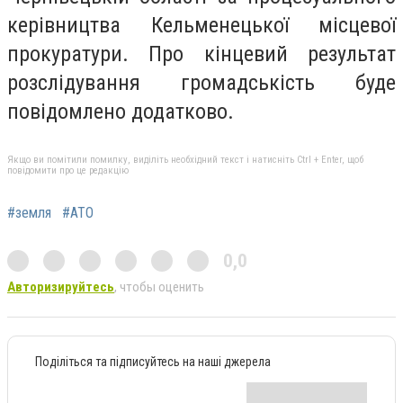
керівництва Кельменецької місцевої
прокуратури. Про кінцевий результат
розслідування громадськість буде
повідомлено додатково.
Якщо ви помітили помилку, виділіть необхідний текст і натисніть Ctrl + Enter, щоб
повідомити про це редакцію
#земля
#АТО
0,0
Авторизируйтесь
, чтобы оценить
Поділіться та підписуйтесь на наші джерела