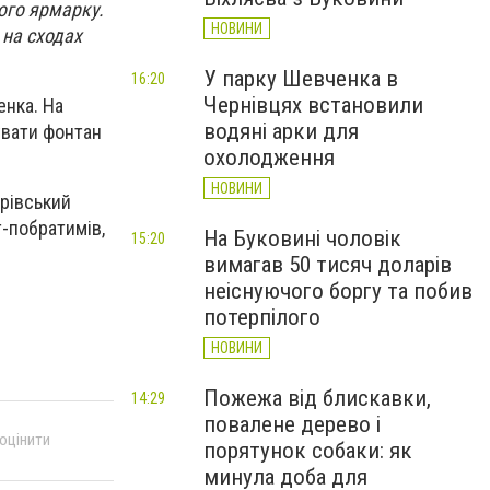
кого ярмарку.
НОВИНИ
 на сходах
У парку Шевченка в
16:20
Чернівцях встановили
енка. На
водяні арки для
увати фонтан
охолодження
НОВИНИ
трівський
т-побратимів,
На Буковині чоловік
15:20
вимагав 50 тисяч доларів
неіснуючого боргу та побив
потерпілого
НОВИНИ
Пожежа від блискавки,
14:29
повалене дерево і
 оцінити
порятунок собаки: як
минула доба для