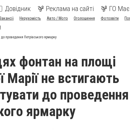
Довідник
Реклама на сайті
ГО Має
Вакансії
Нерухомість
Авто / Мото
Оголошення
Фотозвіти
По
I
и до проведення Петрівського ярмарку
цях фонтан на площі
ї Марії не встигають
тувати до проведення
кого ярмарку