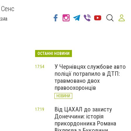
 Сенс
года
ОСТАННІ НОВИНИ
У Чернівцях службове авто
17:54
поліції потрапило в ДТП:
травмовано двох
правоохоронців
НОВИНИ
Від ЦАХАЛ до захисту
17:19
Донеччини: історія
прикордонника Романа
Віхляєва з Буковини