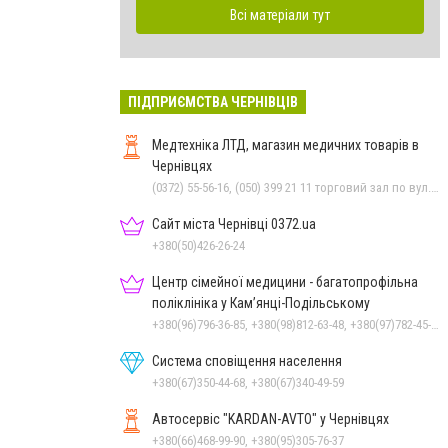
Всі матеріали тут
ПІДПРИЄМСТВА ЧЕРНІВЦІВ
Медтехніка ЛТД, магазин медичних товарів в
Чернівцях
(0372) 55-56-16, (050) 399 21 11 торговий зал по вул.Героїв Майдану, (0372) 52 54 50 "Медтехніка" вул.Головна,16, (0372) 52 01 48 "Оптика" вул. Головна,29, (0372) 52 35 24 "Оптика" вул.Героїв Майдану,12
Сайт міста Чернівці 0372.ua
+380(50)426-26-24
Центр сімейної медицини - багатопрофільна
поліклініка у Кам’янці-Подільському
+380(96)796-36-85, +380(98)812-63-48, +380(97)782-45-70
Система сповіщення населення
+380(67)350-44-68, +380(67)340-49-59
Автосервіс "KARDAN-AVTO" у Чернівцях
+380(66)468-99-90, +380(95)305-76-37