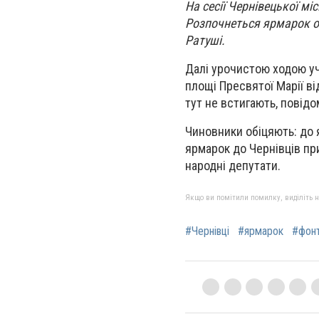
На сесії Чернівецької м
Розпочнеться ярмарок о 
Ратуші.
Далі урочистою ходою уч
площі Пресвятої Марії в
тут не встигають, повід
Чиновники обіцяють: до 
ярмарок до Чернівців при
народні депутати.
Якщо ви помітили помилку, виділіть нео
#Чернівці
#ярмарок
#фон