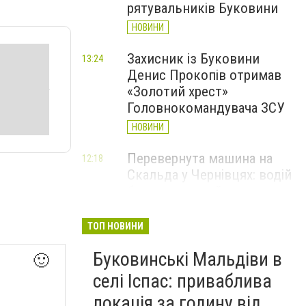
рятувальників Буковини
НОВИНИ
Захисник із Буковини
13:24
Денис Прокопів отримав
«Золотий хрест»
Головнокомандувача ЗСУ
НОВИНИ
Перевернута машина на
12:18
Скальда у Чернівцях: водій
був нетверезий
НОВИНИ
ТОП НОВИНИ
6 серпня у Чернівцях
11:19
Буковинські Мальдіви в
зафіксували новий
🙂
історичний температурний
селі Іспас: приваблива
максимум
локація за годину від