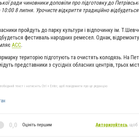
іської ради чиновники доповіли про підготовку до Петрівсь
10:00 8 липня. Урочисте відкриття традиційно відбудеться
асники пройдуть до парку культури і відпочинку ім. Т.Шевч
ідбудеться фестиваль народних ремесел. Однак, відремонт
омляє
АСС
.
ярмарку територію підготують та очистять колодязь. На Пе
їдуть представники з сусідніх обласних центрів, трьох міс
бхідний текст і натисніть Ctrl + Enter, щоб повідомити про це редакцію
тан
0,0
Оцініть першим
Авторизуйтесь
, щоб