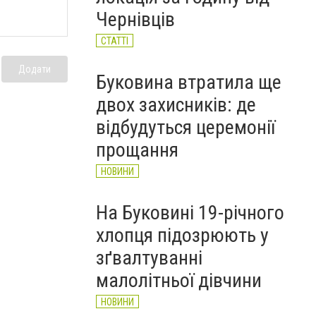
НОВИНИ
Чернівців
СТАТТІ
Додати
Буковина втратила ще
двох захисників: де
відбудуться церемонії
прощання
НОВИНИ
На Буковині 19-річного
хлопця підозрюють у
зґвалтуванні
малолітньої дівчини
НОВИНИ