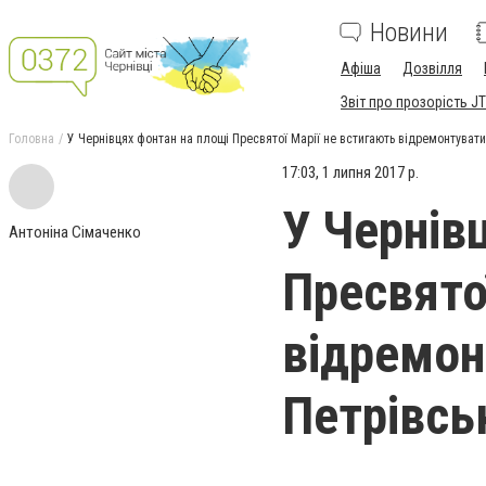
Новини
Афіша
Дозвілля
Звіт про прозорість JT
Головна
У Чернівцях фонтан на площі Пресвятої Марії не встигають відремонтуват
17:03, 1 липня 2017 р.
У Чернів
Антоніна Сімаченко
Пресвято
відремон
Петрівсь