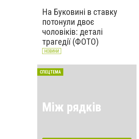
На Буковині в ставку
потонули двоє
чоловіків: деталі
трагедії (ФОТО)
НОВИНИ
СПЕЦТЕМА
Між рядків