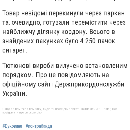
Товар невідомі перекинули через паркан
та, очевидно, готували перемістити через
найближчу ділянку кордону. Всього в
знайдених пакунках було 4 250 пачок
сигарет.
Тютюнові вироби вилучено встановленим
порядком. Про це повідомляють на
офіційному сайті Держприкордонслужби
України.
Якщо ви помітили помилку, виділіть необхідний текст і натисніть Ctrl + Enter, щоб
повідомити про це редакцію
#Буковина
#контрабанда