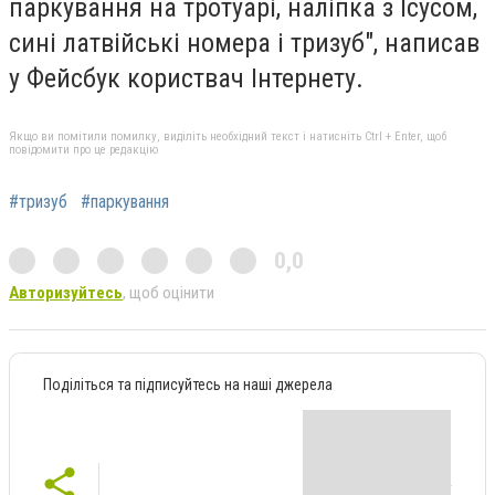
паркування на тротуарі, наліпка з Ісусом,
сині латвійські номера і тризуб", написав
у Фейсбук користвач Інтернету.
Якщо ви помітили помилку, виділіть необхідний текст і натисніть Ctrl + Enter, щоб
повідомити про це редакцію
#тризуб
#паркування
0,0
Авторизуйтесь
, щоб оцінити
Поділіться та підписуйтесь на наші джерела