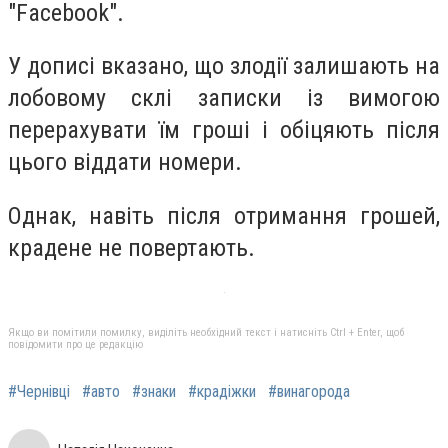
"Facebook".
У дописі вказано, що злодії залишають на
лобовому склі записки із вимогою
перерахувати їм гроші і обіцяють після
цього віддати номери.
Однак, навіть після отримання грошей,
крадене не повертають.
Якщо ви помітили помилку, виділіть необхідний текст і натисніть Ctrl + Enter, щоб
повідомити про це редакцію
#Чернівці
#авто
#знаки
#крадіжки
#винагорода