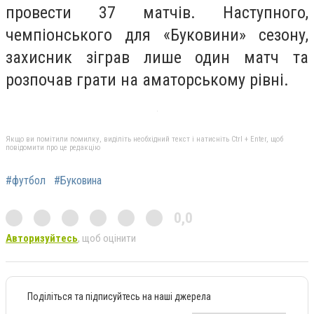
провести 37 матчів. Наступного,
чемпіонського для «Буковини» сезону,
захисник зіграв лише один матч та
розпочав грати на аматорському рівні.
Якщо ви помітили помилку, виділіть необхідний текст і натисніть Ctrl + Enter, щоб
повідомити про це редакцію
#футбол
#Буковина
0,0
Авторизуйтесь
, щоб оцінити
Поділіться та підписуйтесь на наші джерела