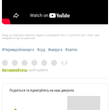
Якщо ви помітили помилку, виділіть необхідний текст і натисніть Ctrl + Enter, щоб
повідомити про це редакцію
#Чернівціобленерго
#суд
#напруга
#світло
0,0
Авторизуйтесь
, щоб оцінити
Поділіться та підписуйтесь на наші джерела