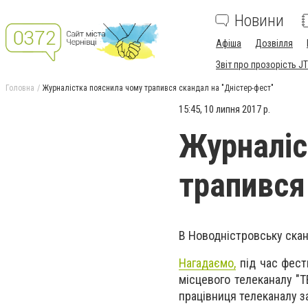
Новини
Афіша
Дозвілля
Звіт про прозорість JT
Головна
Журналістка пояснила чому трапився скандал на "Дністер-фест"
15:45, 10 липня 2017 р.
Журналіс
трапився
В Новодністровську скан
Нагадаємо,
під час фест
місцевого телеканалу "Т
працівниця телеканалу з