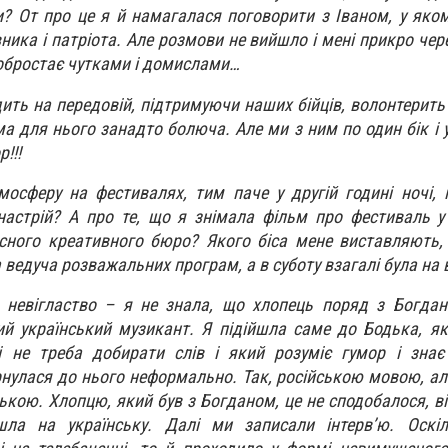
? От про це я й намагалася поговорити з Іваном, у яко
ика і патріота. Але розмови не вийшло і мені прикро чере
обростає чутками і домислами…
ить на передовій, підтримуючи наших бійців, волонтерить 
а для нього занадто болюча. Але ми з ним по один бік і у
!!!
мосферу на фестивалях, тим паче у другій годині ночі, п
 настрій? А про те, що я знімала фільм про фестиваль у
сного креативного бюро? Якого біса мене виставляють,
а ведуча розважальних програм, а в суботу взагалі була на
є невігластво – я не знала, що хлопець поряд з Богда
ий український музикант. Я підійшла саме до Бодька, я
 не треба добирати слів і який розуміє гумор і зна
рнулася до нього неформально. Так, російською мовою, але
ькою. Хлопцю, який був з Богданом, це не сподобалося, ві
шла на українську. Далі ми записали інтерв’ю. Оскі