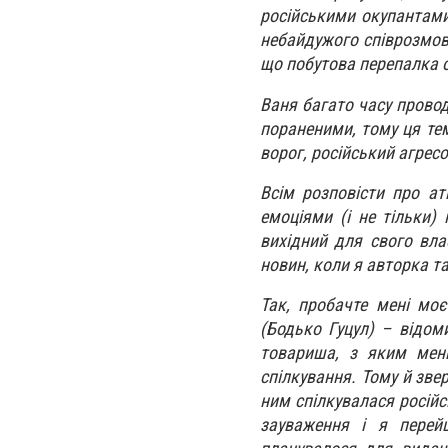
російськими окупантами
небайдужого співрозмовн
що побутова перепалка 
Ваня багато часу провод
пораненими, тому ця тем
ворог, російський агресор
Всім розповісти про ат
емоціями (і не тільки)
вихідний для свого вла
новин, коли я авторка т
Так, пробачте мені мо
(Бодько Гуцул) – відом
товариша, з яким мені
спілкування. Тому й зве
ним спілкувалася російс
зауваження і я перей