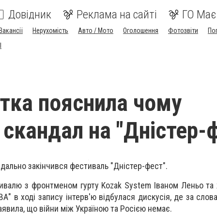
Довідник
Реклама на сайті
ГО Має
Вакансії
Нерухомість
Авто / Мото
Оголошення
Фотозвіти
По
I
тка пояснила чому
 скандал на "Дністер-
дально закінчився фестиваль "Дністер-фест".
ивалю з фронтменом гурту Kozak System Іваном Леньо та
ВА" в ході запису інтерв'ю відбулася дискусія, де за сло
аявила, що війни між Україною та Росією немає.