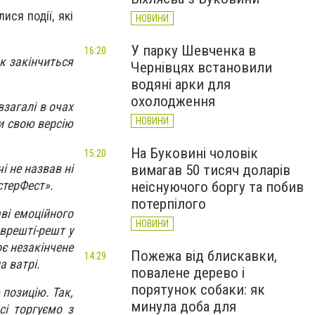
ися події, які
НОВИНИ
У парку Шевченка в
16:20
к закінчиться
Чернівцях встановили
водяні арки для
охолодження
взагалі в очах
НОВИНИ
и свою версію
На Буковині чоловік
15:20
і не назвав ні
вимагав 50 тисяч доларів
стерФест».
неіснуючого боргу та побив
потерпілого
аві емоційного
НОВИНИ
 врешті-решт у
оє незакінчене
Пожежа від блискавки,
14:29
а ватрі.
повалене дерево і
порятунок собаки: як
 позицію. Так,
минула доба для
сі торгуємо з