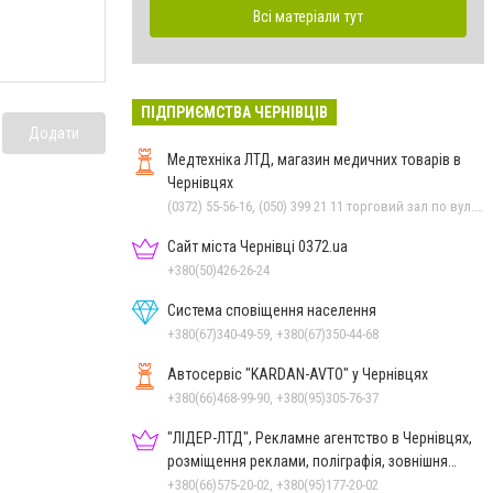
Всі матеріали тут
ПІДПРИЄМСТВА ЧЕРНІВЦІВ
Додати
Медтехніка ЛТД, магазин медичних товарів в
Чернівцях
(0372) 55-56-16, (050) 399 21 11 торговий зал по вул.Героїв Майдану, (0372) 52 54 50 "Медтехніка" вул.Головна,16, (0372) 52 01 48 "Оптика" вул. Головна,29, (0372) 52 35 24 "Оптика" вул.Героїв Майдану,12
Сайт міста Чернівці 0372.ua
+380(50)426-26-24
Система сповіщення населення
+380(67)340-49-59, +380(67)350-44-68
Автосервіс "KARDAN-AVTO" у Чернівцях
+380(66)468-99-90, +380(95)305-76-37
"ЛІДЕР-ЛТД", Рекламне агентство в Чернівцях,
розміщення реклами, поліграфія, зовнішня
реклама
+380(66)575-20-02, +380(95)177-20-02