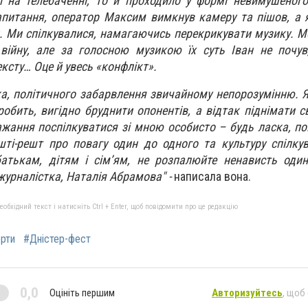
 на телебаченні, то й проходило у формі невимушеного
апитання, оператор Максим вимкнув камеру та пішов, а
. Ми спілкувалися, намагаючись перекрикувати музику. М
війну, але за голосною музикою їх суть Іван не почув
ксту… Оце й увесь «конфлікт».
ка, політичного забарвлення звичайному непорозумінню. Я
робить, вигідно бруднити опонентів, а відтак піднімати с
ажання поспілкуватися зі мною особисто – будь ласка, п
решті-решт про повагу один до одного та культуру спілку
батькам, дітям і сім’ям, не розпалюйте ненависть оди
урналістка, Наталія Абрамова" -
написала вона.
бхідний текст і натисніть Ctrl + Enter, щоб повідомити про це редакцію
рти
#Дністер-фест
0,0
Оцініть першим
Авторизуйтесь
, щоб