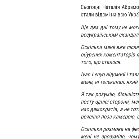
Сьогодні Наталія Абрамо
стали відомі на всю Укра
Ще два дні тому не мог
всеукраїнським скандал
Оскільки мене вже після 
обурених коментаторів 
того, що сталося.
Ivan Lenyo відомий і тал
мене, ні телеканал, яки
Я так розумію, більшіст
посту однієї сторони, м
нас демократія, а не тот
речення поза камерою, ем
Оскільки розмова на фест
мені не зрозуміло, чом