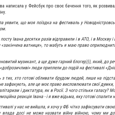
ва написала у Фейсбук про своє бачення того, як розвивал
їну.
ла уявити, що моя поїздка на фестиваль у Новодністровсь
ом.
посту Івана десятки разів відправили і в АТО, і в Москву і 
я «закінчена ватниця», то мабуть я маю право оприлюднит
ановитий музикант, а ще дуже гарний блогер))), який, до реч
й «доброзичливі» люди приплели до подій на фестивалі «Дні
ь з тих, хто готові обливати брудом людей, лише на підст
ене зафакують, але це моє право висловлювати свої думки,
алітаризм і диктатура, як в Росії. З чого стільки галасу? М
оційна реакція Івана - і я вже відьма, яку готові спалити н
ивалі у нас не вийшла, я хочу у ФБ чітко зафіксувати свою
у влада досі не може назвати війну війною, чому ми до