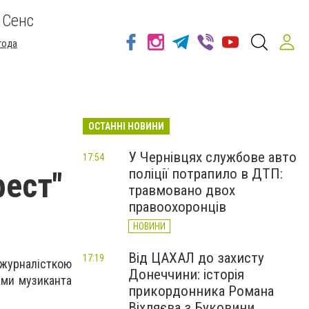
 Сенс
года
ОСТАННІ НОВИНИ
У Чернівцях службове авто
17:54
поліції потрапило в ДТП:
фест"
травмовано двох
правоохоронців
НОВИНИ
Від ЦАХАЛ до захисту
17:19
 журналісткою
Донеччини: історія
вами музиканта
прикордонника Романа
Віхляєва з Буковини