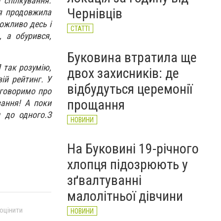
 спілкування.
НОВИНИ
Чернівців
 я продовжила
ожливо десь і
СТАТТІ
, а обурився,
Буковина втратила ще
 так розумію,
двох захисників: де
вій рейтинг. У
відбудуться церемонії
оговоримо про
прощання
вання! А поки
н до одного.
З
НОВИНИ
На Буковині 19-річного
хлопця підозрюють у
зґвалтуванні
малолітньої дівчини
 оцінити
НОВИНИ