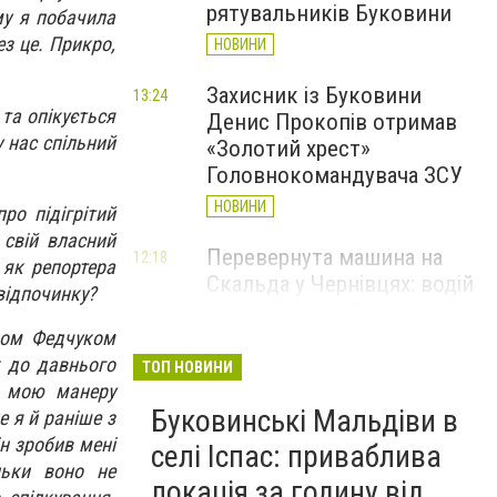
рятувальників Буковини
му я побачила
з це. Прикро,
НОВИНИ
Захисник із Буковини
13:24
та опікується
Денис Прокопів отримав
 нас спільний
«Золотий хрест»
Головнокомандувача ЗСУ
НОВИНИ
ро підігрітий
 свій власний
Перевернута машина на
12:18
 як репортера
Скальда у Чернівцях: водій
 відпочинку?
був нетверезий
ном Федчуком
НОВИНИ
к до давнього
ТОП НОВИНИ
є мою манеру
6 серпня у Чернівцях
11:19
Буковинські Мальдіви в
 я й раніше з
зафіксували новий
н зробив мені
історичний температурний
селі Іспас: приваблива
льки воно не
максимум
локація за годину від