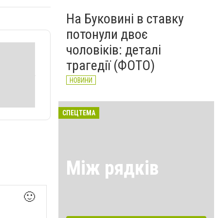
На Буковині в ставку
потонули двоє
чоловіків: деталі
трагедії (ФОТО)
НОВИНИ
СПЕЦТЕМА
Між рядків
🙂