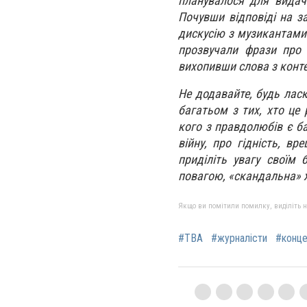
планувалося для видачі
Почувши відповіді на з
дискусію з музикантами
прозвучали фрази про 
вихопивши слова з конте
Не додавайте, будь лас
багатьом з тих, хто це 
кого з правдолюбів є б
війну, про гідність, в
приділіть увагу своїм 
повагою, «скандальна» ж
Якщо ви помітили помилку, виділіть нео
#ТВА
#журналісти
#конце