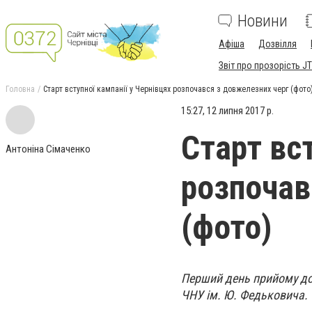
Новини
Афіша
Дозвілля
Звіт про прозорість JT
Головна
Старт вступної кампанії у Чернівцях розпочався з довжелезних черг (фото
15:27, 12 липня 2017 р.
Старт вст
Антоніна Сімаченко
розпочав
(фото)
Перший день прийому до
ЧНУ ім. Ю. Федьковича.