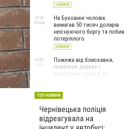
НОВИНИ
На Буковині чоловік
15:20
Вчора
вимагав 50 тисяч доларів
неіснуючого боргу та побив
потерпілого
НОВИНИ
Пожежа від блискавки,
14:29
Вчора
повалене дерево і
порятунок собаки: як
минула доба для
рятувальників Буковини
ТОП НОВИНИ
НОВИНИ
Чернівецька поліція
Захисник із Буковини
13:24
Вчора
Денис Прокопів отримав
відреагувала на
«Золотий хрест»
інцидент у автобусі: