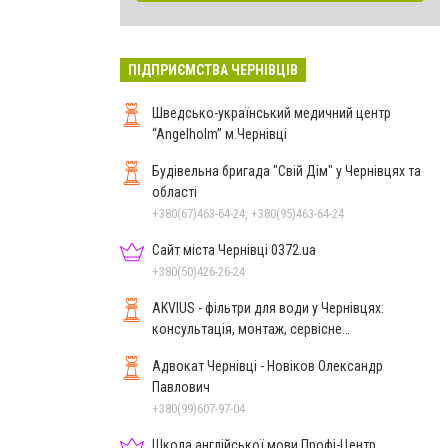
ПІДПРИЄМСТВА ЧЕРНІВЦІВ
Шведсько-український медичний центр
“Angelholm” м.Чернівці
Будівельна бригада "Свій Дім" у Чернівцях та
області
+380(67)463-64-24, +380(95)463-64-24
Сайт міста Чернівці 0372.ua
+380(50)426-26-24
AKVIUS - фільтри для води у Чернівцях:
консультація, монтаж, сервісне
обслуговування
Адвокат Чернівці - Новіков Олександр
Павлович
+380(99)607-97-04
Школа англійської мови Профі-Центр