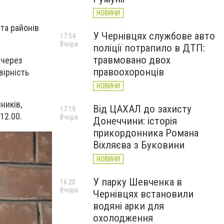
НОВИНИ
 та районів
У Чернівцях службове авто
17:54
Вчора
поліції потрапило в ДТП:
травмовано двох
 через
правоохоронців
вірність
НОВИНИ
ників,
Від ЦАХАЛ до захисту
17:19
12.00.
Вчора
Донеччини: історія
прикордонника Романа
Віхляєва з Буковини
НОВИНИ
У парку Шевченка в
16:20
Вчора
Чернівцях встановили
водяні арки для
охолодження