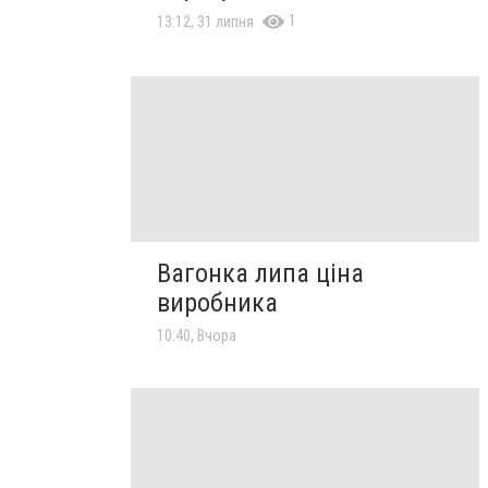
1
13:12, 31 липня
Вагонка липа ціна
виробника
10:40, Вчора