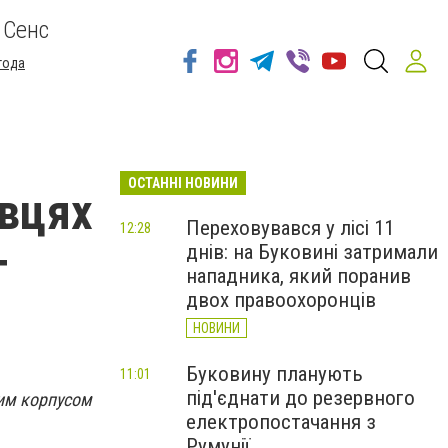
 Сенс
года
ОСТАННІ НОВИНИ
івцях
Переховувався у лісі 11
12:28
днів: на Буковині затримали
г
нападника, який поранив
двох правоохоронців
НОВИНИ
Буковину планують
11:01
під'єднати до резервного
ним корпусом
електропостачання з
Румунії