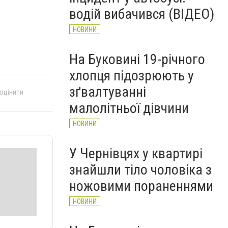
Головнокомандувача ЗСУ
водій вибачився (ВІДЕО)
НОВИНИ
НОВИНИ
На Буковині 19-річного
хлопця підозрюють у
зґвалтуванні
 оцінити
малолітньої дівчини
НОВИНИ
У Чернівцях у квартирі
знайшли тіло чоловіка з
ножовими пораненнями
НОВИНИ