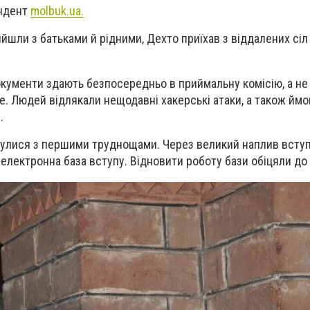
ондент
molbuk.ua.
йшли з батьками й рідними, Дехто приїхав з віддалених сіл
документи здають безпосередньо в приймальну комісію, а не
ше. Людей відлякали нещодавні хакерські атаки, а також ймо
.
нулися з першими труднощами. Через великий наплив вступ
електронна база вступу. Відновити роботу бази обіцяли до 