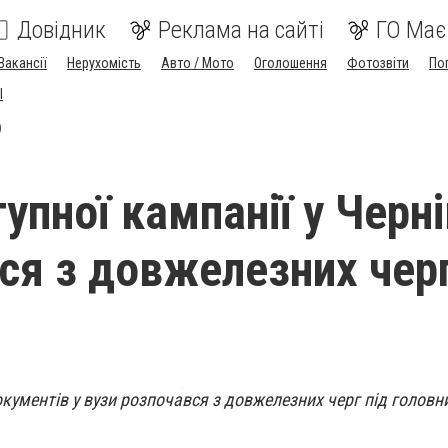
Довідник
Реклама на сайті
ГО Має
Вакансії
Нерухомість
Авто / Мото
Оголошення
Фотозвіти
По
I
)
упної кампанії у Черн
ся з довжелезних чер
кументів у вузи розпочався з довжелезних черг під голов