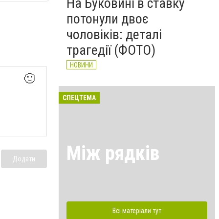
На Буковині в ставку
потонули двоє
чоловіків: деталі
трагедії (ФОТО)
НОВИНИ
🙂
СПЕЦТЕМА
Між рядків
Додати
Всі матеріали тут