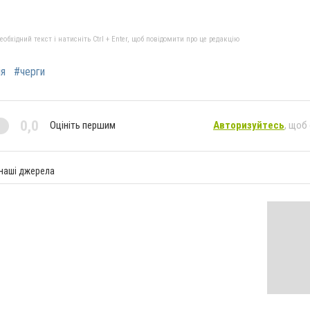
бхідний текст і натисніть Ctrl + Enter, щоб повідомити про це редакцію
ія
#черги
0,0
Оцініть першим
Авторизуйтесь
, щоб
 наші джерела