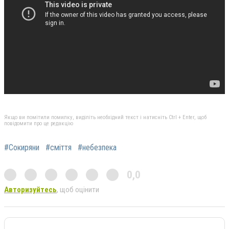
Якщо ви помітили помилку, виділіть необхідний текст і натисніть Ctrl + Enter, щоб
повідомити про це редакцію
#Сокиряни
#сміття
#небезпека
0,0
Авторизуйтесь
, щоб оцінити