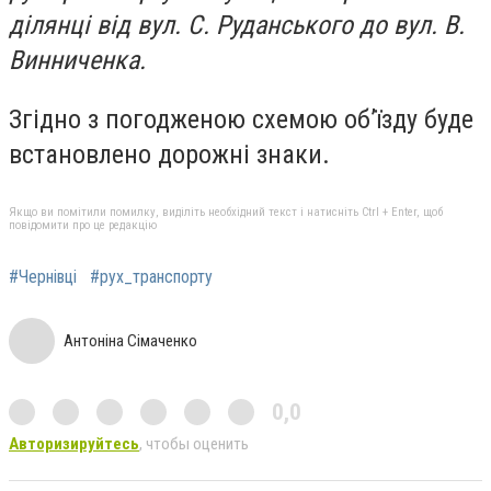
ділянці від вул. С. Руданського до вул. В.
Винниченка.
Згідно з погодженою схемою об’їзду буде
встановлено дорожні знаки.
Якщо ви помітили помилку, виділіть необхідний текст і натисніть Ctrl + Enter, щоб
повідомити про це редакцію
#Чернівці
#рух_транспорту
Антоніна Сімаченко
0,0
Авторизируйтесь
, чтобы оценить