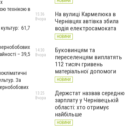
НОВИНИ
іх
ою технікою в
На вулиці Кармелюка в
15:36
Вчора
Чернівцях автівка збила
водія електросамоката
 культур: 61,7
НОВИНИ
 зернобобових
Буковинцям та
14:30
айності – 39,5
Вчора
переселенцям виплатять
112 тисяч гривень
матеріальної допомоги
нокліматичні
льтур. За
НОВИНИ
 зернобобових
Держстат назвав середню
13:25
Вчора
зарплату у Чернівецькій
області: хто отримує
найбільше
НОВИНИ