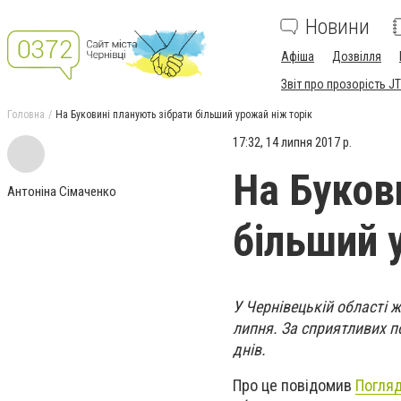
Новини
Афіша
Дозвілля
Звіт про прозорість JT
Головна
На Буковині планують зібрати більший урожай ніж торік
17:32, 14 липня 2017 р.
На Буков
Антоніна Сімаченко
більший 
У Чернівецькій області 
липня. За сприятливих по
днів.
Про це повідомив
Погля