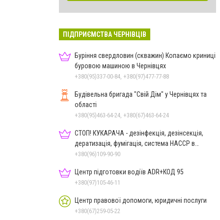
ПІДПРИЄМСТВА ЧЕРНІВЦІВ
Буріння свердловин (скважин) Копаємо криниці
буровою машиною в Чернівцях
+380(95)337-00-84, +380(97)477-77-88
Будівельна бригада "Свій Дім" у Чернівцях та
області
+380(95)463-64-24, +380(67)463-64-24
СТОП! КУКАРАЧА - дезінфекція, дезінсекція,
дератизація, фумігація, система HACCP в
Чернівцях
+380(96)109-90-90
Центр підготовки водіїв ADR+КОД 95
+380(97)105-46-11
Центр правової допомоги, юридичні послуги
+380(67)259-05-22