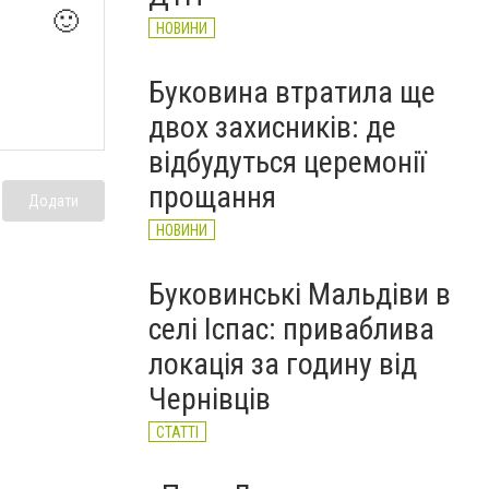
🙂
НОВИНИ
Буковина втратила ще
двох захисників: де
відбудуться церемонії
прощання
Додати
НОВИНИ
Буковинські Мальдіви в
селі Іспас: приваблива
локація за годину від
Чернівців
СТАТТІ