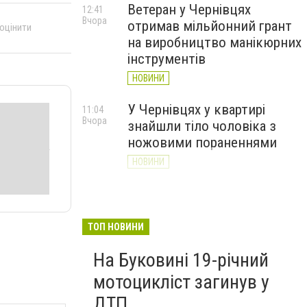
Ветеран у Чернівцях
12:41
Вчора
отримав мільйонний грант
 оцінити
на виробництво манікюрних
інструментів
НОВИНИ
У Чернівцях у квартирі
11:04
Вчора
знайшли тіло чоловіка з
ножовими пораненнями
НОВИНИ
Дністер стрімко міліє: у
10:31
Вчора
Хотині попереджають про
критичну ситуацію з водою
ТОП НОВИНИ
(ФОТО)
На Буковині 19-річний
НОВИНИ
мотоцикліст загинув у
ДТП