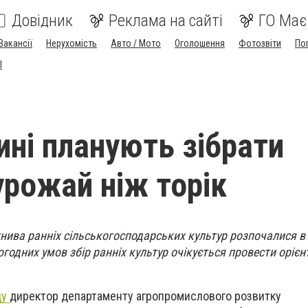
Довідник
Реклама на сайті
ГО Має
Вакансії
Нерухомість
Авто / Мото
Оголошення
Фотозвіти
По
I
ині планують зібрати
урожай ніж торік
жнива ранніх сільськогосподарських культур розпочалися в 
годних умов збір ранніх культур очікується провести орієн
ду
директор департаменту агропромислового розвитку