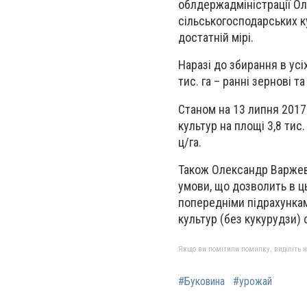
облдержадміністрації Ол
сільськогосподарських к
достатній мірі.
Наразі до збирання в усіх
тис. га – ранні зернові та
Станом на 13 липня 2017
культур на площі 3,8 тис.
ц/га.
Також Олександр Варжевс
умови, що дозволить в ц
попередніми підрахункам
культур (без кукурудзи) 
Якщо ви помітили помилку, виділіть нео
#Буковина
#урожай