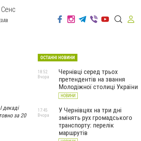
 Сенс
года
ОСТАННІ НОВИНИ
Чернівці серед трьох
18:52
Вчора
претендентів на звання
Молодіжної столиці України
НОВИНИ
І декаді
У Чернівцях на три дні
17:45
товно за 20
Вчора
змінять рух громадського
транспорту: перелік
маршрутів