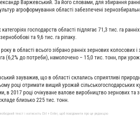
ександр Варжевський. За його словами, для збирання ранн
ультур агроформування області забезпечені зернозбиральн
 категоріях господарств області підлягає 71,3 тис. га ранніх
 зернобобові та 9,6 тис. га ріпаку.
 року в області всього зібрано ранніх зернових колосових і
 га (6,2% до потреби), намолочено – 15,0 тис. тонн, при урож
ький зауважив, що в області склались сприятливі природ
ьому році отримати вищий урожай сільськогосподарських ку
и, в 2017 році очікуване валове виробництво зернових та
складе близько 225 тис. тонн.
бхідний текст і натисніть Ctrl + Enter, щоб повідомити про це редакцію