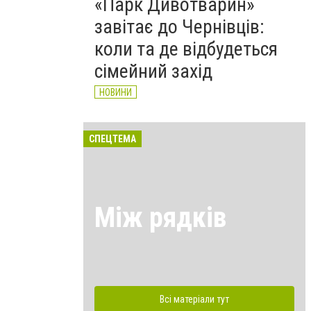
«Парк Дивотварин»
завітає до Чернівців:
коли та де відбудеться
сімейний захід
НОВИНИ
СПЕЦТЕМА
Між рядків
Всі матеріали тут